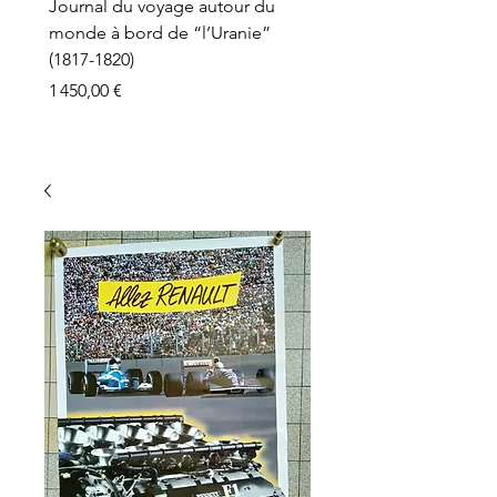
Journal du voyage autour du
monde à bord de “l’Uranie”
(1817-1820)
Prix
1 450,00 €