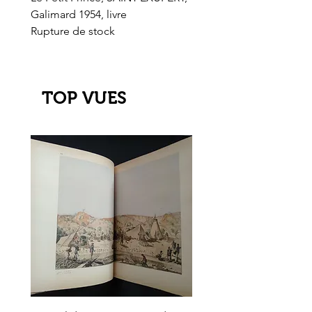
Galimard 1954, livre
l'Or de l'El Dorado
Rupture de stock
Rupture de stock
TOP VUES