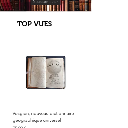
Nous contacter
TOP VUES
Vosgien, nouveau dictionnaire
Carte ancienne, Versaille
géographique universel
Sèvres, Lainée, Succr de
Longuet
Prix