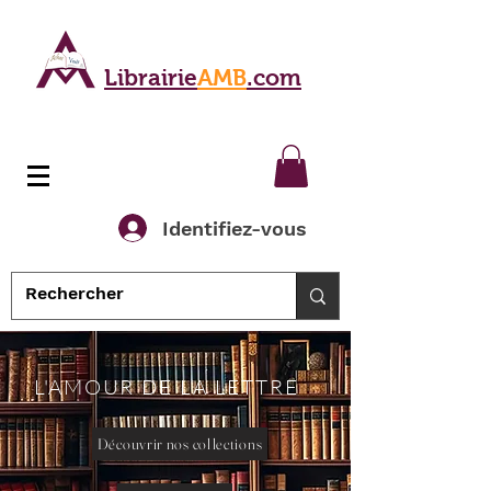
Librairie
AMB
.com
Identifiez-vous
L'AMOUR DE LA LETTRE
Découvrir nos collections