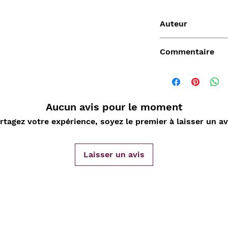
Auteur
Renault
Commentaire
Aucun avis pour le moment
Vendu
rtagez votre expérience, soyez le premier à laisser un av
Laisser un avis
de
Aperçu rapide
Aperçu rapide
Aper
DARD
Nature Morte aux
Sahara, L'Epopée
D'ORLIA
nde
cartes à jouer et
Leclerc 1954-55, Map
Chantelo