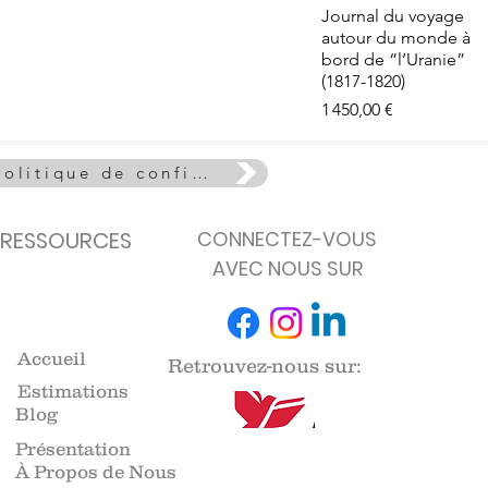
e - La Vie
Aperçu rapide
Journal du voyage
euse
autour du monde à
de stock
bord de “l’Uranie”
(1817-1820)
Prix
1 450,00 €
Politique de confidentialité
RESSOURCES
CONNECTEZ-VOUS
AVEC NOUS SUR
Accueil
Retrouvez-nous sur:
Estimations
Blog
Présentation
À Propos de Nous