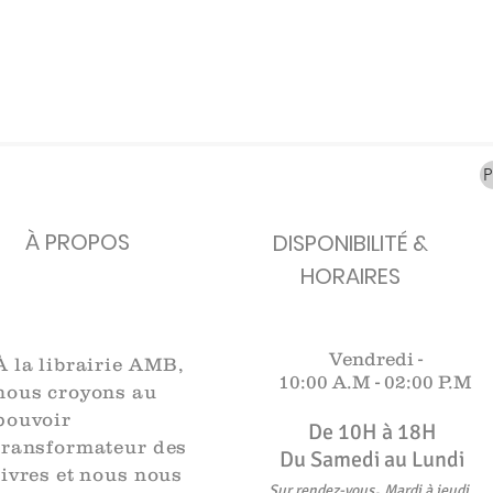
carafes, Cottavoz,
Michelin, carte
XXe siècl
Mourlot lithographie
ancienne
merveill
Rupture de stock
Rupture de stock
Rupture 
À PROPOS
DISPONIBILITÉ &
HORAIRES
Vendredi -
À la librairie AMB,
10:00 A.M -
02:00 P.M
nous croyons au
pouvoir
De 10H à 18H​​​
transformateur des
Du Samedi au Lundi
livres et nous nous
,
Sur rendez-vous
Mardi à jeudi
.