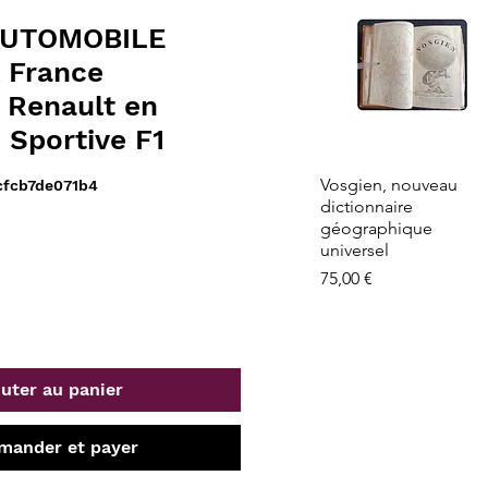
AUTOMOBILE
x France
 Renault en
 Sportive F1
Aperçu rapide
Vosgien, nouveau
cfcb7de071b4
dictionnaire
géographique
universel
Prix
75,00 €
uter au panier
ander et payer