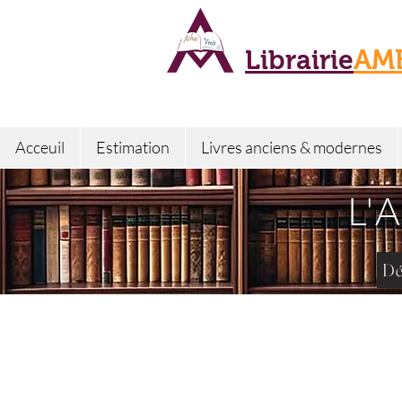
Librairie
AM
Acceuil
Estimation
Livres anciens & modernes
L'
Dé