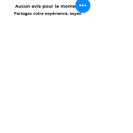
Aucun avis pour le moment
Partagez votre expérience, soyez
le premier à laisser un avis.
Laisser un avis
Politique de confidentialité
CONTACT
Prénom
*
Nom
*
E-mail
*