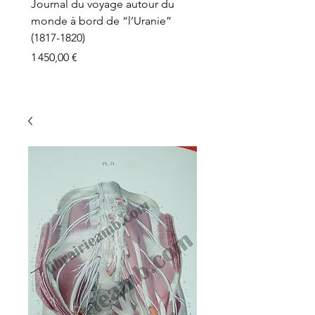
Journal du voyage autour du
monde à bord de “l’Uranie”
(1817-1820)
Prix
1 450,00 €