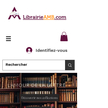
Librairie
AMB
.com
Identifiez-vous
L'AMOUR DE LA LETTRE
Découvrir nos collections