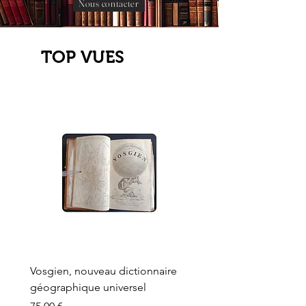
Nous contacter
TOP VUES
Vosgien, nouveau dictionnaire
Carte ancienne, Versaille
géographique universel
Sèvres, Lainée, Succr de
Longuet
Prix