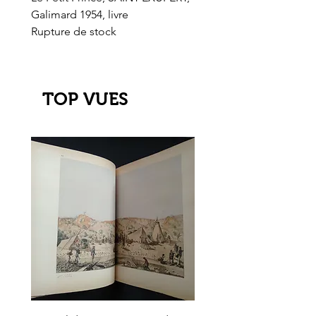
Galimard 1954, livre
l'Or de l'El Dorado
Rupture de stock
Rupture de stock
TOP VUES