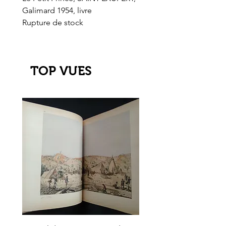
Galimard 1954, livre
l'Or de l'El Dorado
Rupture de stock
Rupture de stock
TOP VUES