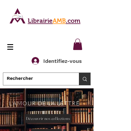
Librairie
AMB
.com
Identifiez-vous
L'AMOUR DE LA LETTRE
Découvrir nos collections