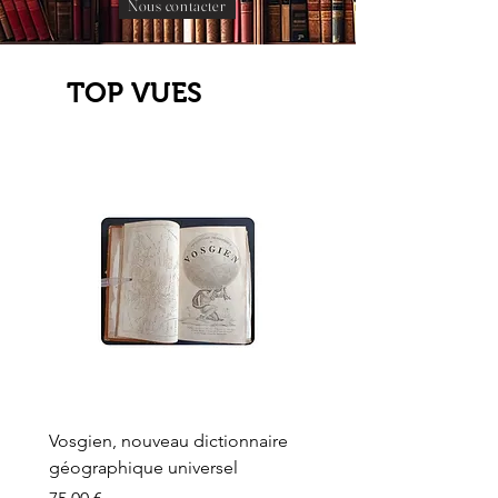
Nous contacter
TOP VUES
Vosgien, nouveau dictionnaire
Carte ancienne, Versaille
géographique universel
Sèvres, Lainée, Succr de
Longuet
Prix