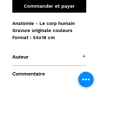
Commander et payer
Anatomie - Le corp humain
Gravure originale couleurs
Format : 54x18 cm
Auteur
KUHFF
Commentaire
Aucun avis pour le moment
Partagez votre expérience, soyez
le premier à laisser un avis.