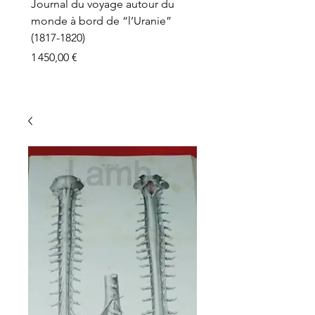
Journal du voyage autour du
monde à bord de “l’Uranie”
(1817-1820)
Prix
1 450,00 €