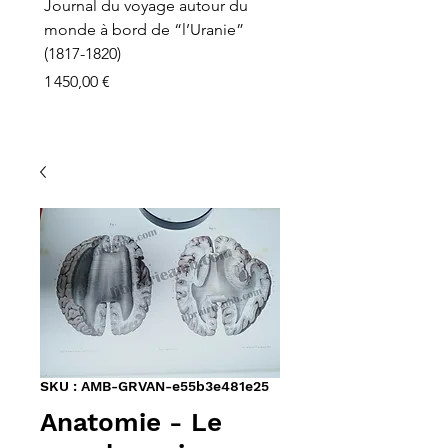
Journal du voyage autour du
monde à bord de “l’Uranie”
(1817-1820)
Prix
1 450,00 €
SKU : AMB-GRVAN-e55b3e481e25
Anatomie - Le