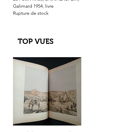
Galimard 1954, livre
l'Or de l'El Dorado
Rupture de stock
Rupture de stock
TOP VUES