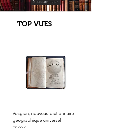
Nous contacter
TOP VUES
Vosgien, nouveau dictionnaire
Carte ancienne, Versaille
géographique universel
Sèvres, Lainée, Succr de
Longuet
Prix