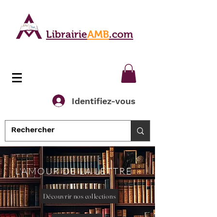
Librairie
AMB
.com
Identifiez-vous
L'AMOUR DE LA LETTRE
Découvrir nos collections