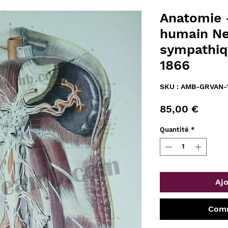
Anatomie 
humain Ne
sympathiq
1866
SKU : AMB-GRVAN-
Prix
85,00 €
Quantité
*
Ajo
Comm