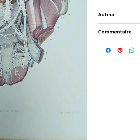
Auteur
Leveille
Commentaire
Vendu
de
Aperçu rapide
Aperçu rapide
Aper
DARD
Nature Morte aux
Sahara, L'Epopée
D'ORLIA
nde
cartes à jouer et
Leclerc 1954-55, Map
Chantelo