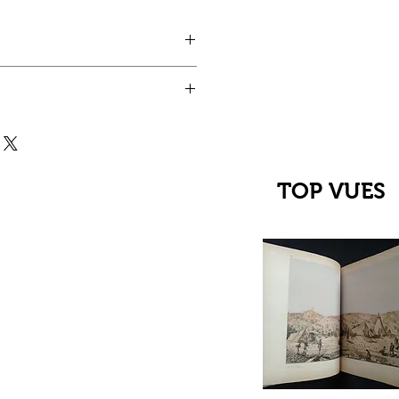
TOP VUES
çu rapide
C Jehanne
up du XIIIe au