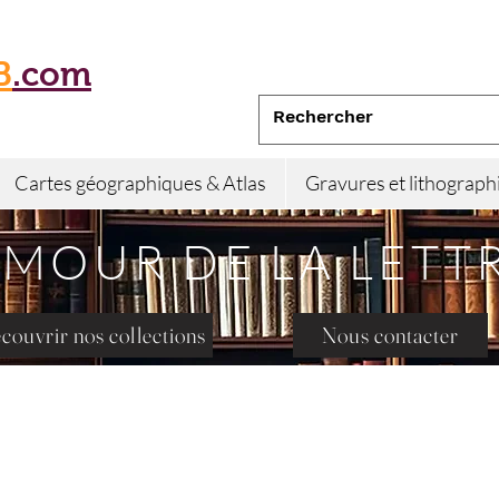
B
.com
Cartes géographiques & Atlas
Gravures et lithograph
AMOUR DE LA LETT
couvrir nos collections
Nous contacter