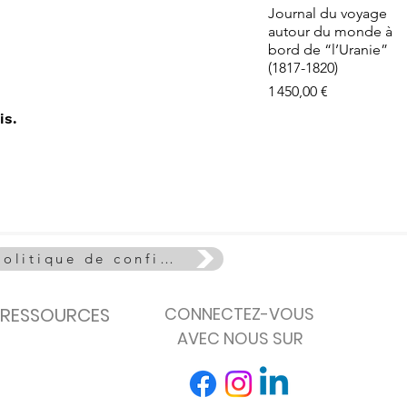
e - La Vie
Aperçu rapide
Journal du voyage
euse
autour du monde à
de stock
bord de “l’Uranie”
(1817-1820)
Prix
1 450,00 €
is.
Politique de confidentialité
RESSOURCES
CONNECTEZ-VOUS
AVEC NOUS SUR