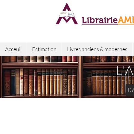
Librairie
AM
Acceuil
Estimation
Livres anciens & modernes
L'
Dé