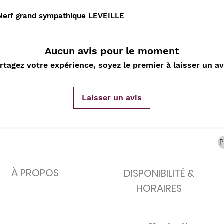
carafes, Cottavoz,
Michelin, carte
XXe siècl
Mourlot lithographie
ancienne
merveill
Nerf grand sympathique LEVEILLE 
Rupture de stock
Rupture de stock
Rupture 
Aucun avis pour le moment
rtagez votre expérience, soyez le premier à laisser un av
Laisser un avis
À PROPOS
DISPONIBILITÉ &
HORAIRES