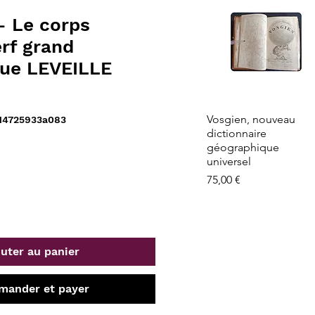
- Le corps
rf grand
ue LEVEILLE
Aperçu rapide
Vosgien, nouveau
14725933a083
dictionnaire
géographique
universel
Prix
75,00 €
uter au panier
ander et payer