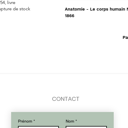
54, livre
Dorado
de L'islam
upture de stock
Rupture de stock
Rupture de stock
Anatomie - Le corps humain 
1866
Pa
CONTACT
Prénom
*
Nom
*