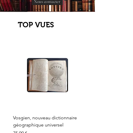
Nous contacter
TOP VUES
Vosgien, nouveau dictionnaire
Carte ancienne, Versaille
géographique universel
Sèvres, Lainée, Succr de
Longuet
Prix