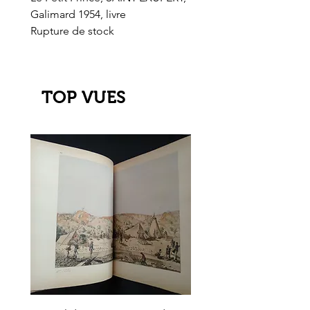
Galimard 1954, livre
l'Or de l'El Dorado
Rupture de stock
Rupture de stock
TOP VUES