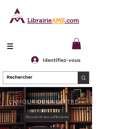
Librairie
AMB
.com
Identifiez-vous
L'AMOUR DE LA LETTRE
Découvrir nos collections