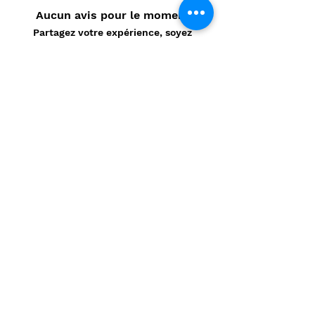
Aucun avis pour le moment
Partagez votre expérience, soyez
le premier à laisser un avis.
Laisser un avis
Politique de confidentialité
CONTACT
Prénom
*
Nom
*
E-mail
*