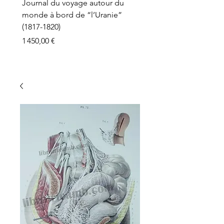
Journal du voyage autour du
monde à bord de “l’Uranie”
(1817-1820)
Prix
1 450,00 €