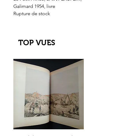
Galimard 1954, livre
l'Or de l'El Dorado
Rupture de stock
Rupture de stock
TOP VUES