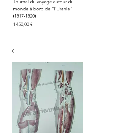
Journal du voyage autour du
monde à bord de “l’Uranie”
(1817-1820)
Prix
1 450,00 €