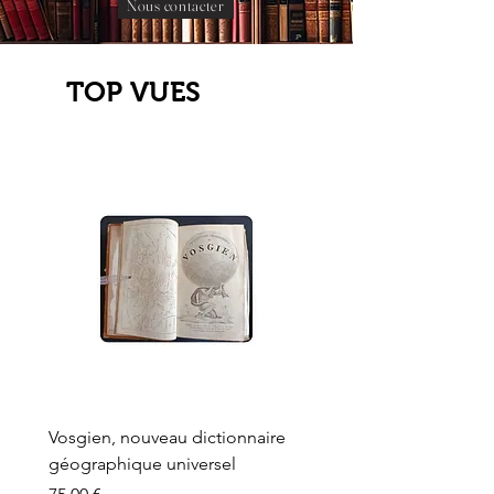
Nous contacter
TOP VUES
Vosgien, nouveau dictionnaire
Carte ancienne, Versaille
géographique universel
Sèvres, Lainée, Succr de
Longuet
Prix