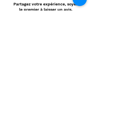
Partagez votre expérience, soyez
le premier à laisser un avis.
Laisser un avis
Politique de confidentialité
CONTACT
Prénom
*
Nom
*
E-mail
*
Message