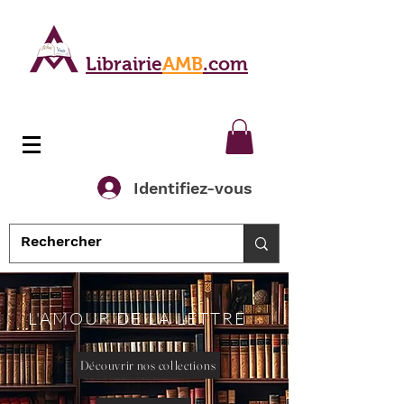
Librairie
AMB
.com
Identifiez-vous
L'AMOUR DE LA LETTRE
Découvrir nos collections