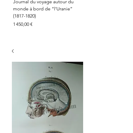
Journal du voyage autour du
monde à bord de “l’Uranie”
(1817-1820)
Prix
1 450,00 €