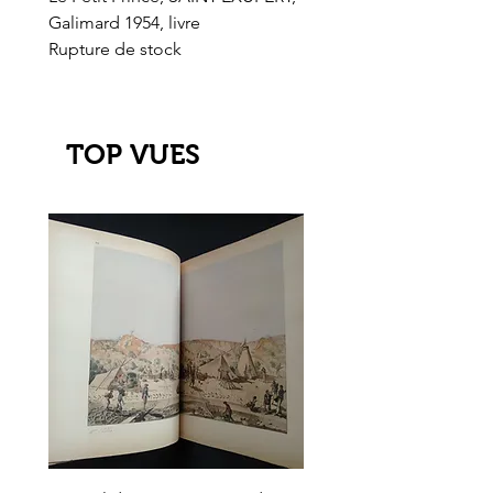
Galimard 1954, livre
l'Or de l'El Dorado
Rupture de stock
Rupture de stock
TOP VUES