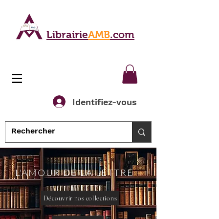
Librairie
AMB
.com
Identifiez-vous
L'AMOUR DE LA LETTRE
Découvrir nos collections