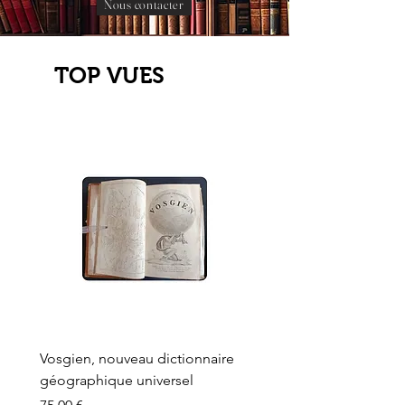
Nous contacter
TOP VUES
Vosgien, nouveau dictionnaire
Carte ancienne, Versaille
géographique universel
Sèvres, Lainée, Succr de
Longuet
Prix