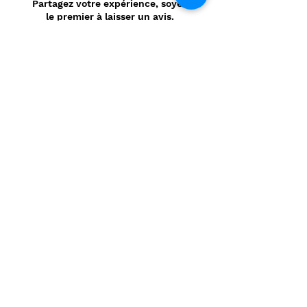
Partagez votre expérience, soyez
le premier à laisser un avis.
Laisser un avis
Politique de confidentialité
CONTACT
Prénom
*
Nom
*
E-mail
*
Message