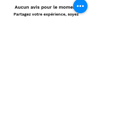
Aucun avis pour le moment
Partagez votre expérience, soyez
le premier à laisser un avis.
Laisser un avis
Politique de confidentialité
CONTACT
Prénom
*
Nom
*
E-mail
*