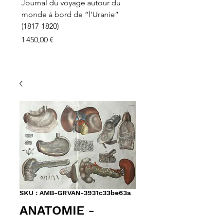
Journal du voyage autour du
monde à bord de “l’Uranie”
(1817-1820)
Prix
1 450,00 €
SKU : AMB-GRVAN-3931c33be63a
ANATOMIE -