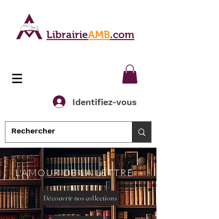
Librairie
AMB
.com
Identifiez-vous
L'AMOUR DE LA LETTRE
Découvrir nos collections