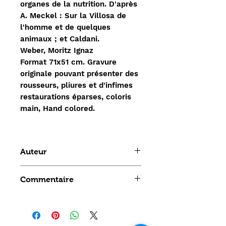
organes de la nutrition. D'après
A. Meckel : Sur la Villosa de
l'homme et de quelques
animaux ; et Caldani.
Weber, Moritz Ignaz
Format 71x51 cm. Gravure
originale pouvant présenter des
rousseurs, pliures et d'infimes
restaurations éparses, coloris
main, Hand colored.
Auteur
Nach Caldani. de Weber, Moritz
Commentaire
Ignaz