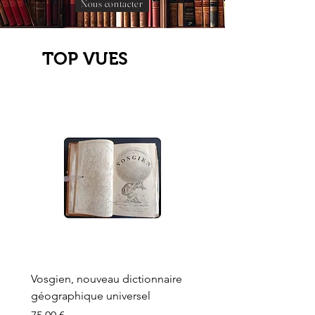
Nous contacter
TOP VUES
Vosgien, nouveau dictionnaire
Carte ancienne, Versaille
géographique universel
Sèvres, Lainée, Succr de
Longuet
Prix