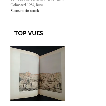
Galimard 1954, livre
l'Or de l'El Dorado
Rupture de stock
Rupture de stock
TOP VUES