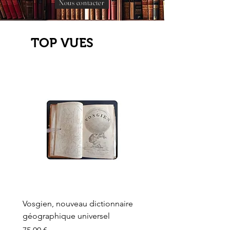
Nous contacter
TOP VUES
Vosgien, nouveau dictionnaire
Carte ancienne, Versaille
géographique universel
Sèvres, Lainée, Succr de
Longuet
Prix