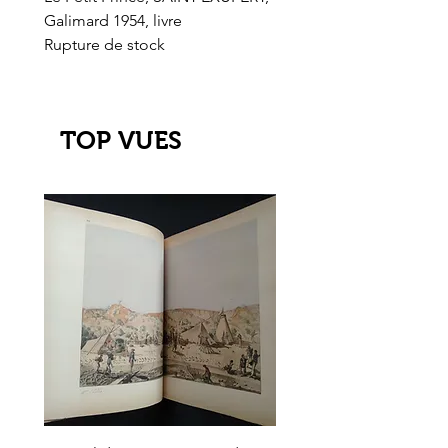
Galimard 1954, livre
l'Or de l'El Dorado
Rupture de stock
Rupture de stock
TOP VUES