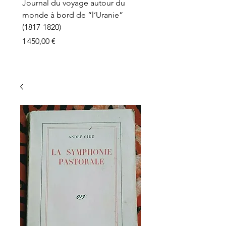
Journal du voyage autour du
monde à bord de “l’Uranie”
(1817-1820)
Prix
1 450,00 €