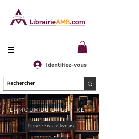
Librairie
AMB
.com
Identifiez-vous
L'AMOUR DE LA LETTRE
Découvrir nos collections