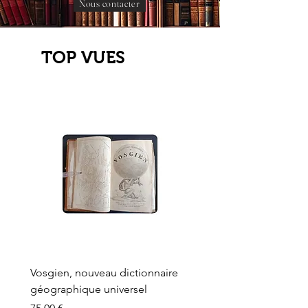
Nous contacter
TOP VUES
Vosgien, nouveau dictionnaire
Carte ancienne, Versaille
géographique universel
Sèvres, Lainée, Succr de
Longuet
Prix