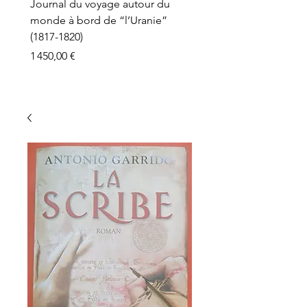
Journal du voyage autour du
monde à bord de “l’Uranie”
(1817-1820)
Prix
1 450,00 €