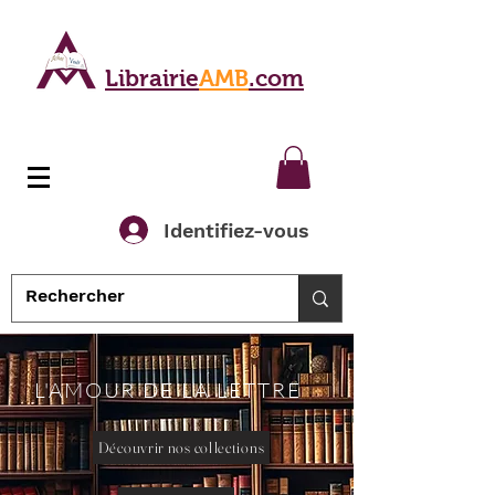
Librairie
AMB
.com
Identifiez-vous
L'AMOUR DE LA LETTRE
Découvrir nos collections