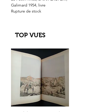
Galimard 1954, livre
l'Or de l'El Dorado
Rupture de stock
Rupture de stock
TOP VUES