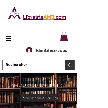
Librairie
AMB
.com
Identifiez-vous
L'AMOUR DE LA LETTRE
Découvrir nos collections