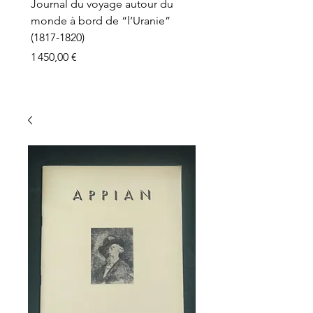
Journal du voyage autour du
monde à bord de “l’Uranie”
(1817-1820)
Prix
1 450,00 €