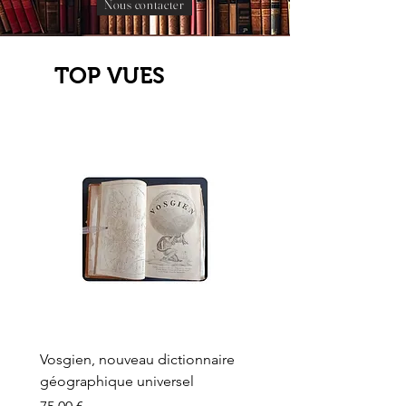
Nous contacter
TOP VUES
Vosgien, nouveau dictionnaire
Carte ancienne, Versaille
géographique universel
Sèvres, Lainée, Succr de
Longuet
Prix