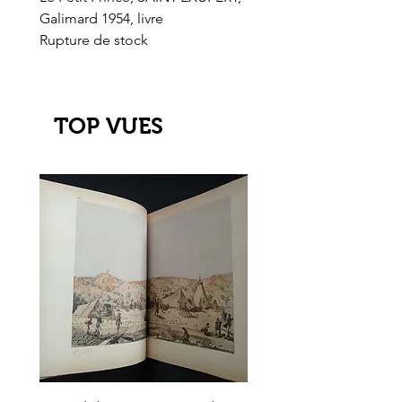
Galimard 1954, livre
l'Or de l'El Dorado
Rupture de stock
Rupture de stock
TOP VUES