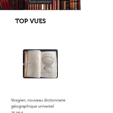
Nous contacter
TOP VUES
Vosgien, nouveau dictionnaire
Carte ancienne, Versaille
géographique universel
Sèvres, Lainée, Succr de
Longuet
Prix