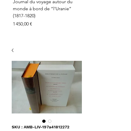
Journal du voyage autour du
monde à bord de “l’Uranie”
(1817-1820)
Prix
1 450,00 €
SKU : AMB-LIV-197a41812272