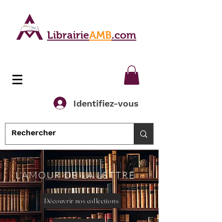
Librairie
AMB
.com
Identifiez-vous
L'AMOUR DE LA LETTRE
Découvrir nos collections