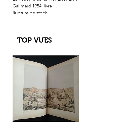
Galimard 1954, livre
l'Or de l'El Dorado
Rupture de stock
Rupture de stock
TOP VUES