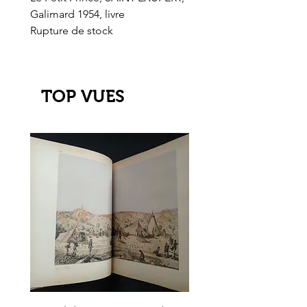
Galimard 1954, livre
l'Or de l'El Dorado
Rupture de stock
Rupture de stock
TOP VUES