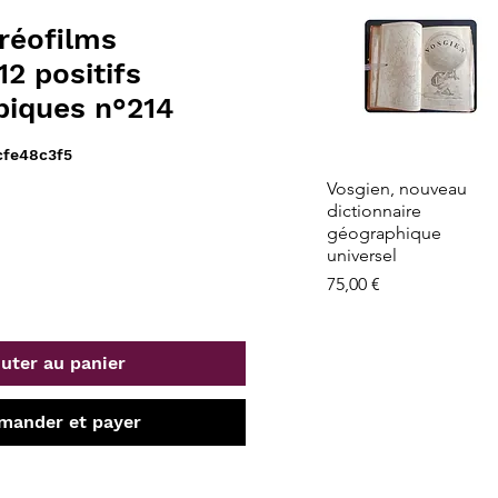
réofilms
12 positifs
piques n°214
cfe48c3f5
Aperçu rapide
Vosgien, nouveau
dictionnaire
géographique
universel
Prix
75,00 €
uter au panier
ander et payer