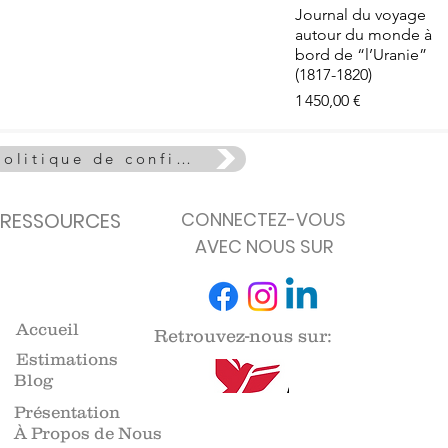
e - La Vie
Aperçu rapide
Journal du voyage
euse
autour du monde à
de stock
bord de “l’Uranie”
(1817-1820)
Prix
1 450,00 €
Politique de confidentialité
RESSOURCES
CONNECTEZ-VOUS
AVEC NOUS SUR
Accueil
Retrouvez-nous sur:
Estimations
Blog
Présentation
À Propos de Nous