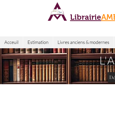
Librairie
AM
Acceuil
Estimation
Livres anciens & modernes
L'
Dé