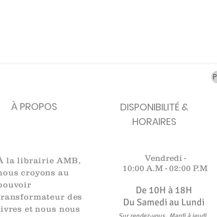
carafes, Cottavoz,
Michelin, carte
XXe siècl
Mourlot lithographie
ancienne
merveill
Rupture de stock
Rupture de stock
Rupture 
À PROPOS
DISPONIBILITÉ &
HORAIRES
Vendredi -
À la librairie AMB,
10:00 A.M -
02:00 P.M
nous croyons au
pouvoir
De 10H à 18H​​​
transformateur des
Du Samedi au Lundi
livres et nous nous
,
Sur rendez-vous
Mardi à jeudi
.