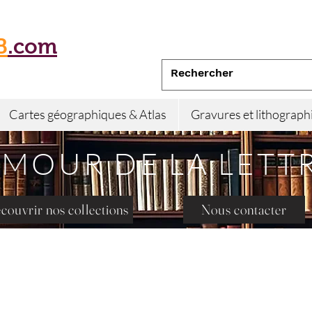
B
.com
Cartes géographiques & Atlas
Gravures et lithograph
AMOUR DE LA LETT
couvrir nos collections
Nous contacter