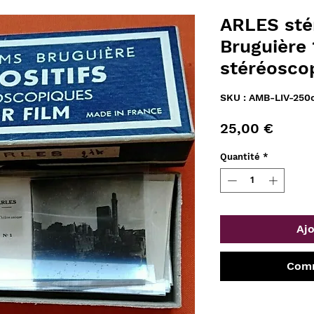
ARLES sté
Bruguière 
stéréosco
SKU : AMB-LIV-250
Prix
25,00 €
Quantité
*
Ajo
Comm