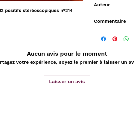
Auteur
2 positifs stéréoscopiques n°214
Bruguière
Commentaire
Aucun avis pour le moment
rtagez votre expérience, soyez le premier à laisser un av
Vendu
Laisser un avis
de
Aperçu rapide
Aperçu rapide
Aper
DARD
Nature Morte aux
Sahara, L'Epopée
D'ORLIA
nde
cartes à jouer et
Leclerc 1954-55, Map
Chantelo