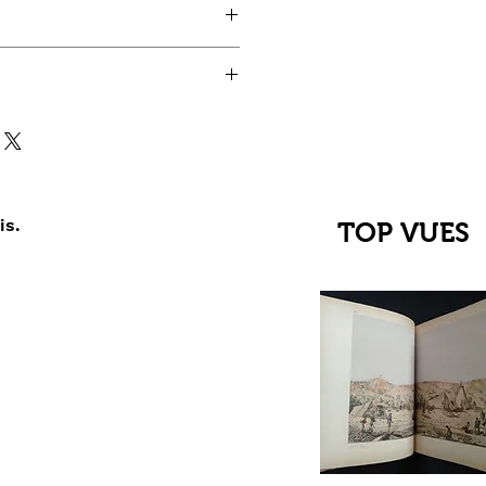
is.
TOP VUES
çu rapide
C Jehanne
up du XIIIe au