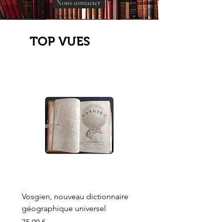
Nous contacter
TOP VUES
Vosgien, nouveau dictionnaire
Carte ancienne, Versaille
géographique universel
Sèvres, Lainée, Succr de
Longuet
Prix