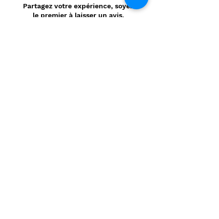
Partagez votre expérience, soyez
le premier à laisser un avis.
Laisser un avis
Politique de confidentialité
CONTACT
Prénom
*
Nom
*
E-mail
*
Message