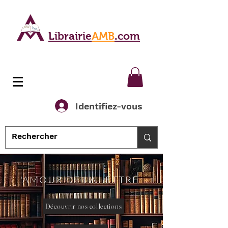
Librairie
AMB
.com
Identifiez-vous
L'AMOUR DE LA LETTRE
Découvrir nos collections