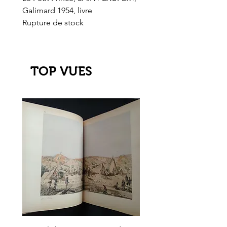
Galimard 1954, livre
l'Or de l'El Dorado
Rupture de stock
Rupture de stock
TOP VUES