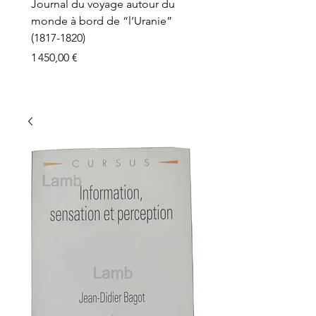
Journal du voyage autour du
monde à bord de “l’Uranie”
(1817-1820)
Prix
1 450,00 €