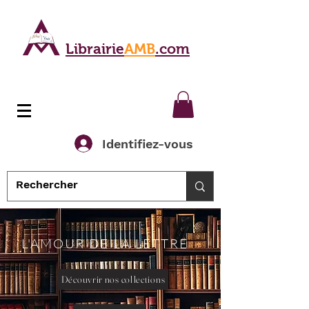
Librairie
AMB
.com
Identifiez-vous
L'AMOUR DE LA LETTRE
Découvrir nos collections