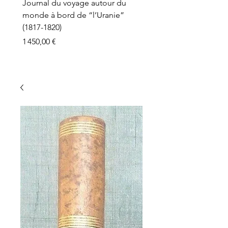
Journal du voyage autour du
monde à bord de “l’Uranie”
(1817-1820)
Prix
1 450,00 €