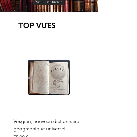
Nous contacter
TOP VUES
Vosgien, nouveau dictionnaire
Carte ancienne, Versaille
géographique universel
Sèvres, Lainée, Succr de
Longuet
Prix