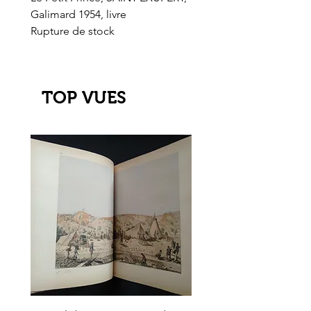
Galimard 1954, livre
l'Or de l'El Dorado
Rupture de stock
Rupture de stock
TOP VUES