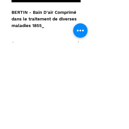
BERTIN - Bain D'air Comprimé
dans le traitement de diverses
maladies 1855_
Auteur
BERTIN
Commentaire
Aucun avis pour le moment
Partagez votre expérience, soyez
le premier à laisser un avis.
Laisser un avis