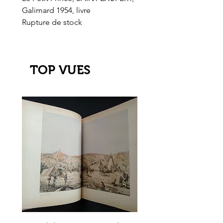
Galimard 1954, livre
l'Or de l'El Dorado
Rupture de stock
Rupture de stock
TOP VUES