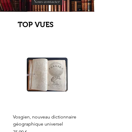
Nous contacter
TOP VUES
Vosgien, nouveau dictionnaire
Carte ancienne, Versaille
géographique universel
Sèvres, Lainée, Succr de
Longuet
Prix