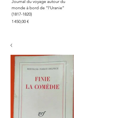
Journal du voyage autour du
monde à bord de “l’Uranie”
(1817-1820)
Prix
1 450,00 €