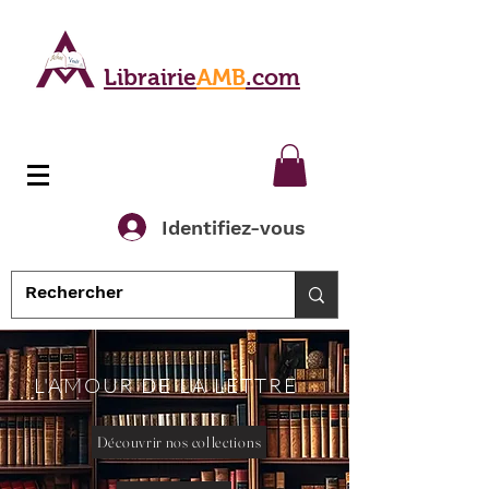
Librairie
AMB
.com
Identifiez-vous
L'AMOUR DE LA LETTRE
Découvrir nos collections