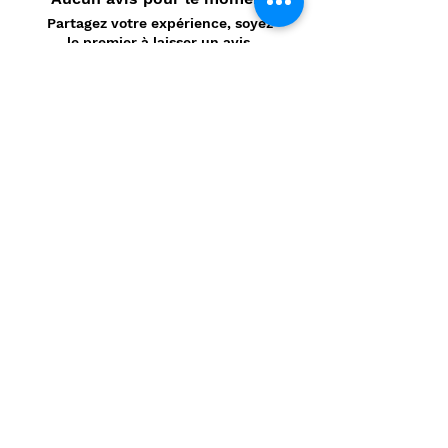
Partagez votre expérience, soyez
le premier à laisser un avis.
Laisser un avis
Politique de confidentialité
CONTACT
Prénom
*
Nom
*
E-mail
*
Message