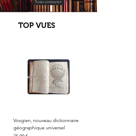
Nous contacter
TOP VUES
Vosgien, nouveau dictionnaire
Carte ancienne, Versaille
géographique universel
Sèvres, Lainée, Succr de
Longuet
Prix