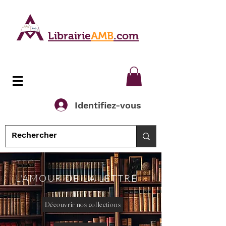
Librairie
AMB
.com
Identifiez-vous
L'AMOUR DE LA LETTRE
Découvrir nos collections