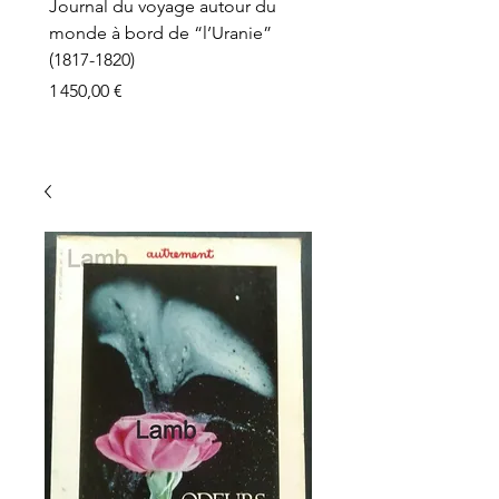
Journal du voyage autour du
monde à bord de “l’Uranie”
(1817-1820)
Prix
1 450,00 €