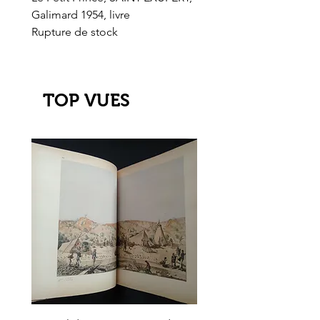
Galimard 1954, livre
l'Or de l'El Dorado
Rupture de stock
Rupture de stock
TOP VUES