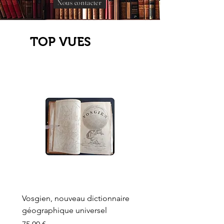
Nous contacter
TOP VUES
Vosgien, nouveau dictionnaire
Carte ancienne, Versaille
géographique universel
Sèvres, Lainée, Succr de
Longuet
Prix