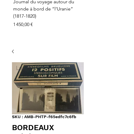
Journal du voyage autour du
monde à bord de “l’Uranie”
(1817-1820)
Prix
1 450,00 €
SKU : AMB-PHTP-f65edfc7c6fb
BORDEAUX