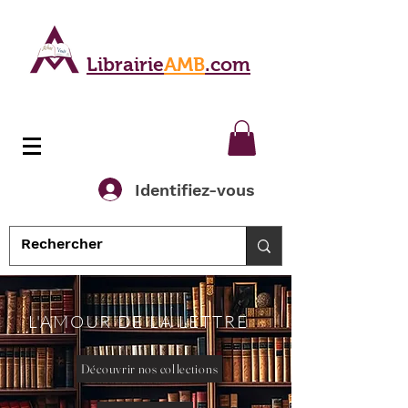
Librairie
AMB
.com
Identifiez-vous
L'AMOUR DE LA LETTRE
Découvrir nos collections