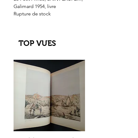
Galimard 1954, livre
l'Or de l'El Dorado
Rupture de stock
Rupture de stock
TOP VUES