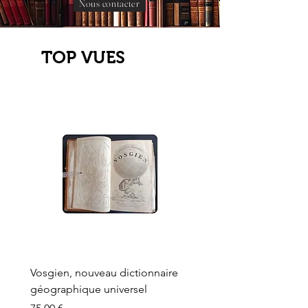
Nous contacter
TOP VUES
Vosgien, nouveau dictionnaire
Carte ancienne, Versaille
géographique universel
Sèvres, Lainée, Succr de
Longuet
Prix