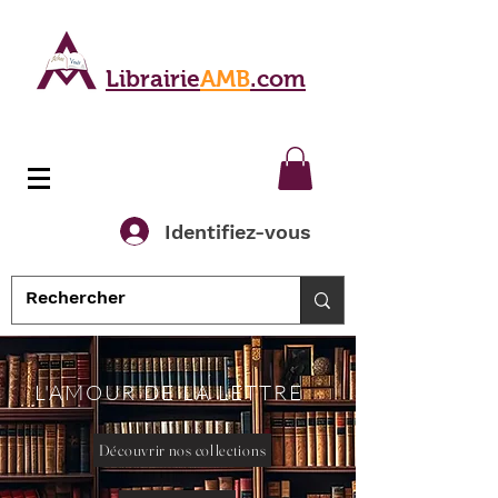
Librairie
AMB
.com
Identifiez-vous
L'AMOUR DE LA LETTRE
Découvrir nos collections