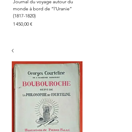
Journal du voyage autour du
monde à bord de “l’Uranie”
(1817-1820)
Prix
1 450,00 €