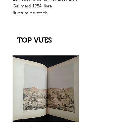
Galimard 1954, livre
l'Or de l'El Dorado
Rupture de stock
Rupture de stock
TOP VUES