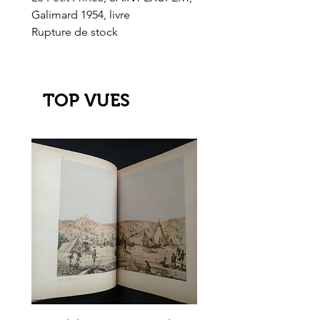
Galimard 1954, livre
l'Or de l'El Dorado
Rupture de stock
Rupture de stock
TOP VUES