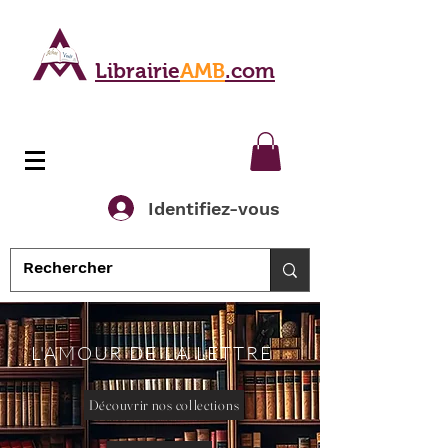
Librairie
AMB
.com
Identifiez-vous
L'AMOUR DE LA LETTRE
Découvrir nos collections