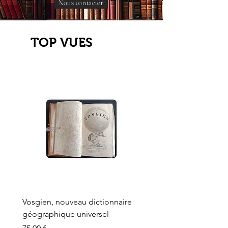
Nous contacter
TOP VUES
Vosgien, nouveau dictionnaire
Carte ancienne, Versaille
géographique universel
Sèvres, Lainée, Succr de
Longuet
Prix