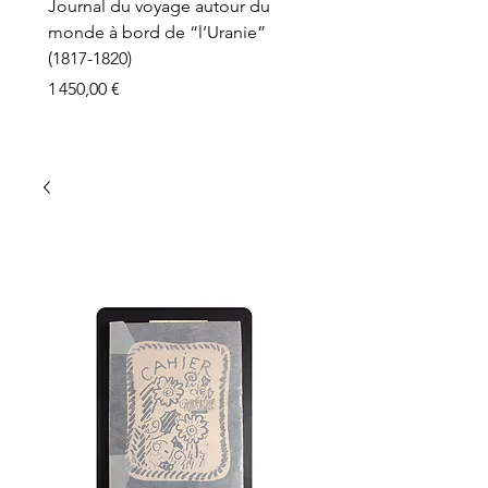
Journal du voyage autour du
monde à bord de “l’Uranie”
(1817-1820)
Prix
1 450,00 €