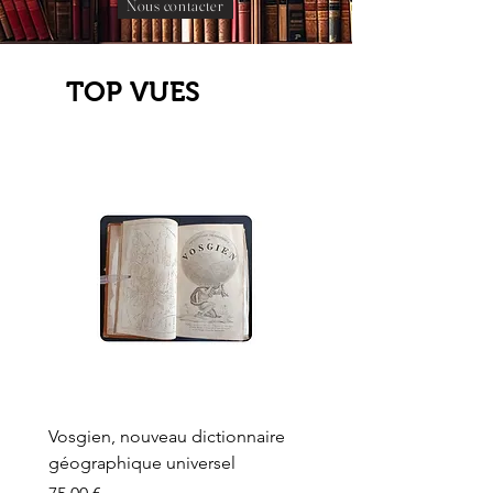
Nous contacter
TOP VUES
Vosgien, nouveau dictionnaire
Carte ancienne, Versaille
géographique universel
Sèvres, Lainée, Succr de
Longuet
Prix