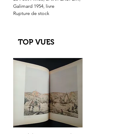
Galimard 1954, livre
l'Or de l'El Dorado
Rupture de stock
Rupture de stock
TOP VUES