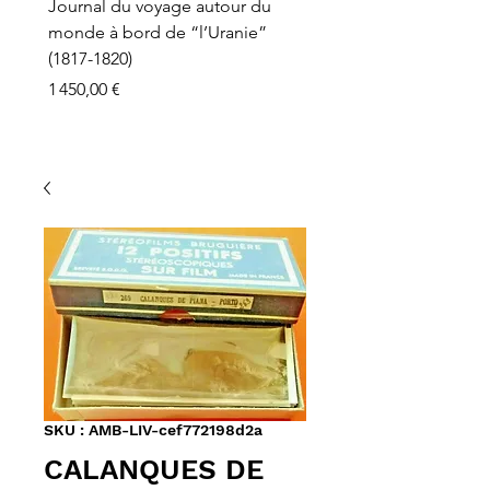
Journal du voyage autour du
monde à bord de “l’Uranie”
(1817-1820)
Prix
1 450,00 €
SKU : AMB-LIV-cef772198d2a
CALANQUES DE