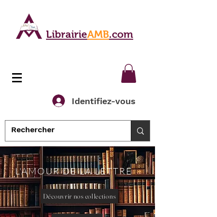
Librairie
AMB
.com
Identifiez-vous
L'AMOUR DE LA LETTRE
Découvrir nos collections