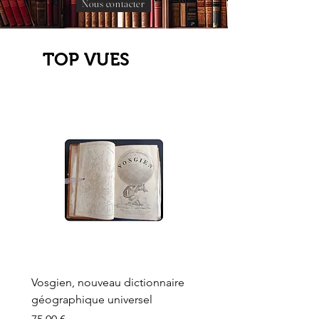
Nous contacter
TOP VUES
Vosgien, nouveau dictionnaire
Carte ancienne, Versaille
géographique universel
Sèvres, Lainée, Succr de
Longuet
Prix