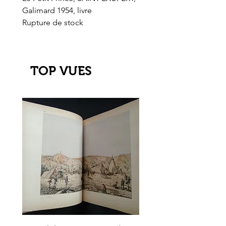
Galimard 1954, livre
l'Or de l'El Dorado
Rupture de stock
Rupture de stock
TOP VUES