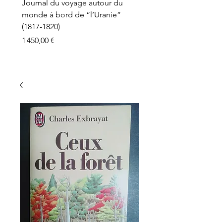
Journal du voyage autour du
monde à bord de “l’Uranie”
(1817-1820)
Prix
1 450,00 €