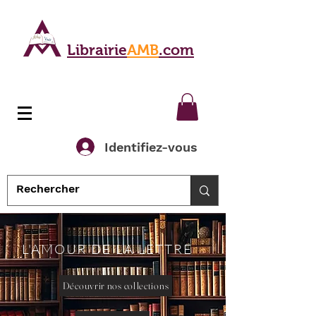
Librairie
AMB
.com
Identifiez-vous
L'AMOUR DE LA LETTRE
Découvrir nos collections