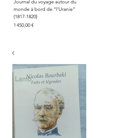
Journal du voyage autour du
monde à bord de “l’Uranie”
(1817-1820)
Prix
1 450,00 €