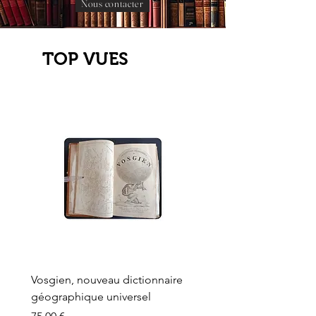
Nous contacter
TOP VUES
Vosgien, nouveau dictionnaire
Carte ancienne, Versaille
géographique universel
Sèvres, Lainée, Succr de
Longuet
Prix