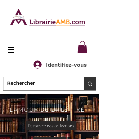
Librairie
AMB
.com
Identifiez-vous
L'AMOUR DE LA LETTRE
Découvrir nos collections