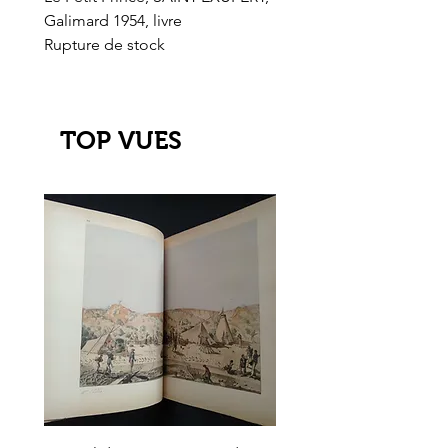
Galimard 1954, livre
l'Or de l'El Dorado
Rupture de stock
Rupture de stock
TOP VUES