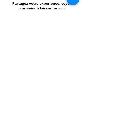
Partagez votre expérience, soyez
le premier à laisser un avis.
Laisser un avis
Politique de confidentialité
CONTACT
Prénom
*
Nom
*
E-mail
*
Message