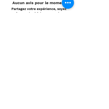
Aucun avis pour le moment
Partagez votre expérience, soyez
le premier à laisser un avis.
Laisser un avis
Politique de confidentialité
CONTACT
Prénom
*
Nom
*
E-mail
*