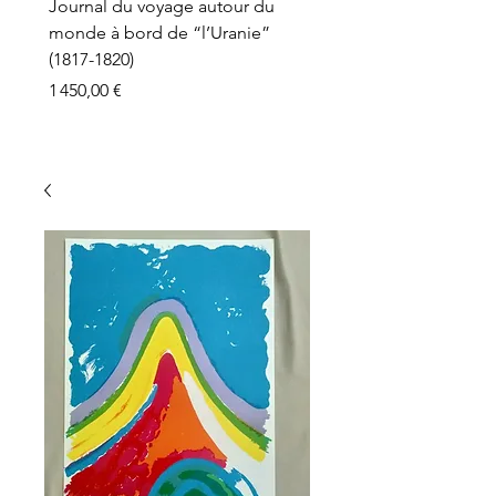
Journal du voyage autour du
monde à bord de “l’Uranie”
(1817-1820)
Prix
1 450,00 €