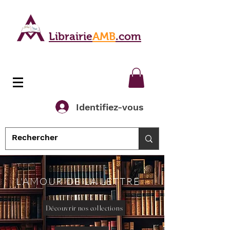
Librairie
AMB
.com
Identifiez-vous
L'AMOUR DE LA LETTRE
Découvrir nos collections