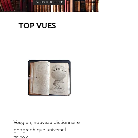
Nous contacter
TOP VUES
Vosgien, nouveau dictionnaire
Carte ancienne, Versaille
géographique universel
Sèvres, Lainée, Succr de
Longuet
Prix