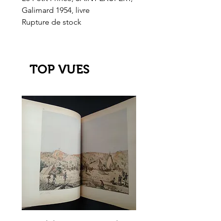
Galimard 1954, livre
l'Or de l'El Dorado
Rupture de stock
Rupture de stock
TOP VUES