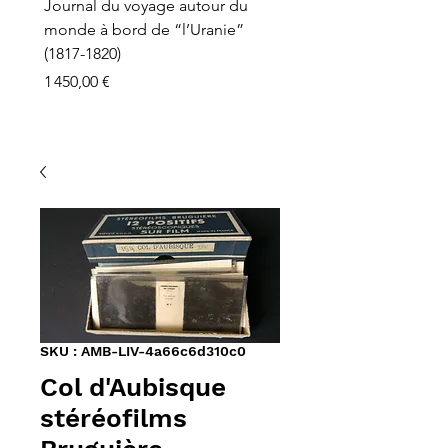
Journal du voyage autour du
monde à bord de “l’Uranie”
(1817-1820)
Prix
1 450,00 €
SKU : AMB-LIV-4a66c6d310c0
Col d'Aubisque
stéréofilms