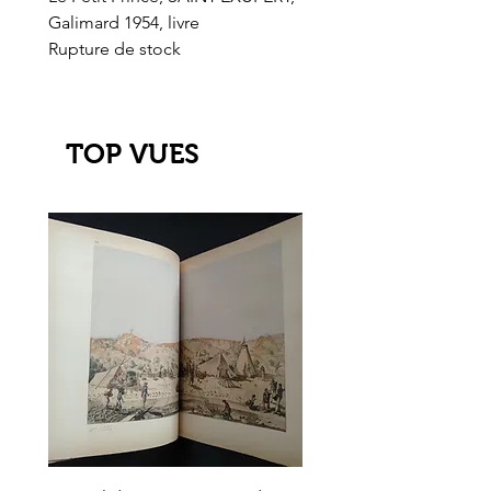
Galimard 1954, livre
l'Or de l'El Dorado
Rupture de stock
Rupture de stock
TOP VUES