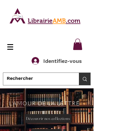
Librairie
AMB
.com
Identifiez-vous
L'AMOUR DE LA LETTRE
Découvrir nos collections