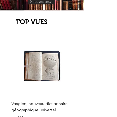
Nous contacter
TOP VUES
Vosgien, nouveau dictionnaire
Carte ancienne, Versaille
géographique universel
Sèvres, Lainée, Succr de
Longuet
Prix