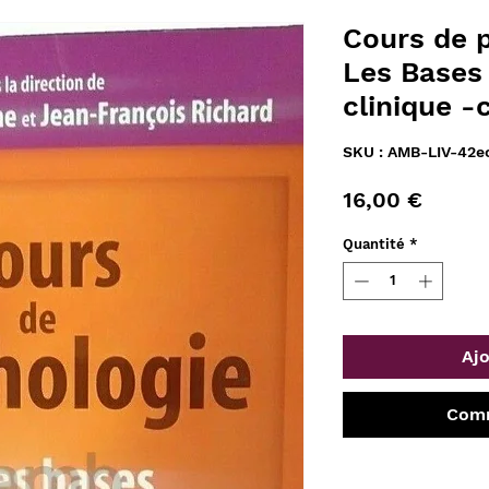
Cours de p
Les Bases 
clinique -
SKU : AMB-LIV-42
Prix
16,00 €
Quantité
*
Ajo
Comm