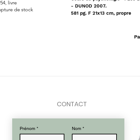
54, livre
Dorado
de L'islam
- DUNOD 2007.
upture de stock
Rupture de stock
Rupture de stock
581 pg. F 21x13 cm, propre
Pa
CONTACT
Prénom
*
Nom
*