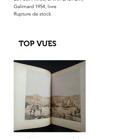
Galimard 1954, livre
l'Or de l'El Dorado
Rupture de stock
Rupture de stock
TOP VUES