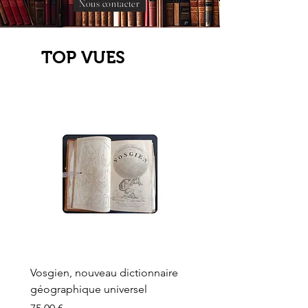
Nous contacter
TOP VUES
Vosgien, nouveau dictionnaire
Carte ancienne, Versaille
géographique universel
Sèvres, Lainée, Succr de
Longuet
Prix