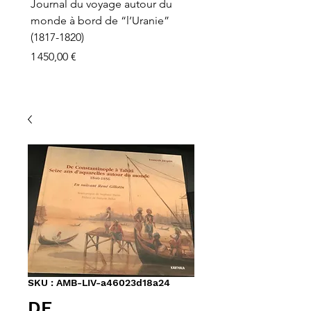
Journal du voyage autour du
monde à bord de “l’Uranie”
(1817-1820)
Prix
1 450,00 €
SKU : AMB-LIV-a46023d18a24
DE