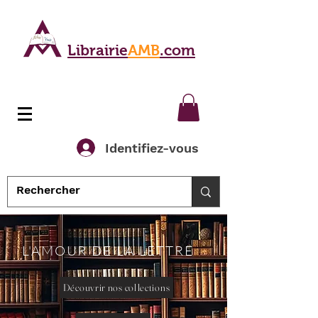
Librairie
AMB
.com
Identifiez-vous
L'AMOUR DE LA LETTRE
Découvrir nos collections