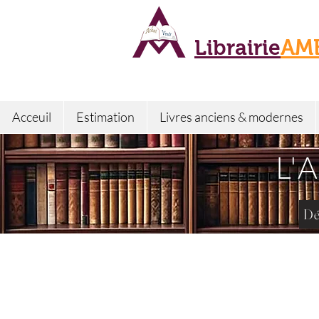
Librairie
AM
Acceuil
Estimation
Livres anciens & modernes
L'
Dé