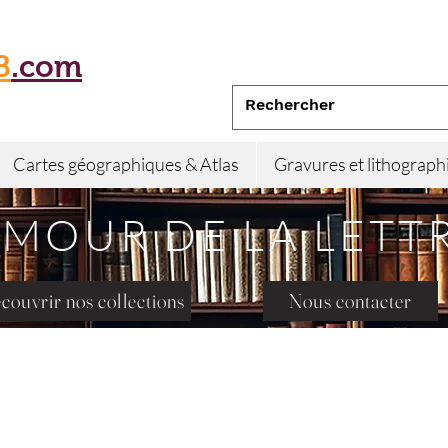
B
.com
Cartes géographiques & Atlas
Gravures et lithograph
AMOUR DE LA LETT
couvrir nos collections
Nous contacter