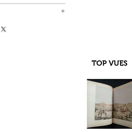
TOP VUES
çu rapide
C Jehanne
up du XIIIe au