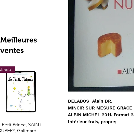
Meilleures
ventes
Vendu
Vendu
Vendu
DELABOS Alain DR.
‎MINCIR SUR MESURE GRACE
‎ALBIN MICHEL 2011. Format 
Intérieur frais, propre;
Aperçu rapide
Aperçu rapide
Aperçu rapi
 Petit Prince, SAINT-
Les grands trésors de
LOTHROP STOD
XUPERY, Galimard
l'histoire l'Or de l'El
- Le Nouveau Mo