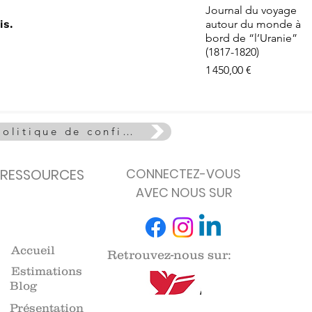
e - La Vie
Aperçu rapide
Journal du voyage
euse
is.
autour du monde à
de stock
bord de “l’Uranie”
(1817-1820)
Prix
1 450,00 €
Politique de confidentialité
RESSOURCES
CONNECTEZ-VOUS
AVEC NOUS SUR
Accueil
Retrouvez-nous sur:
Estimations
Blog
Présentation