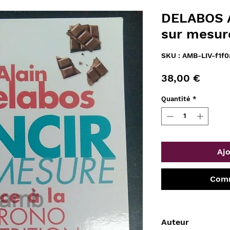
DELABOS Al
sur mesur
SKU : AMB-LIV-f1f
Prix
38,00 €
Quantité
*
Ajo
Comm
Auteur