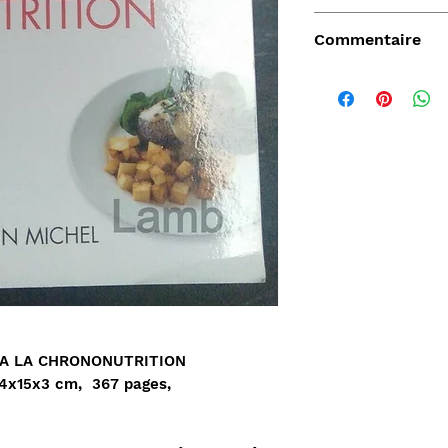
Dr DELABOS Alain
Commentaire
Vendu
 A LA CHRONONUTRITION‎
24x15x3 cm, 367 pages,
de
Aperçu rapide
Aperçu rapide
Aper
DARD
Nature Morte aux
Sahara, L'Epopée
D'ORLIA
nde
cartes à jouer et
Leclerc 1954-55, Map
Chantelo