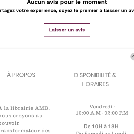
Aucun avis pour le moment
carafes, Cottavoz,
Michelin, carte
XXe siècl
Mourlot lithographie
ancienne
merveill
rtagez votre expérience, soyez le premier à laisser un av
Rupture de stock
Rupture de stock
Rupture 
Laisser un avis
À PROPOS
DISPONIBILITÉ &
HORAIRES
Vendredi -
À la librairie AMB,
10:00 A.M -
02:00 P.M
nous croyons au
pouvoir
De 10H à 18H​​​
transformateur des
Du Samedi au Lundi