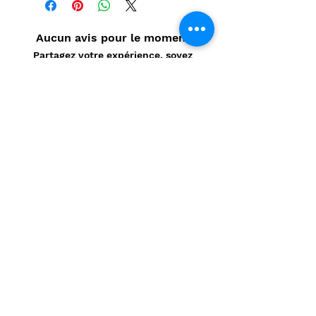
Aucun avis pour le moment
Partagez votre expérience, soyez
le premier à laisser un avis.
Laisser un avis
Politique de confidentialité
CONTACT
Prénom
*
Nom
*
E-mail
*