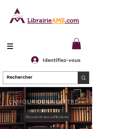
Librairie
AMB
.com
Identifiez-vous
L'AMOUR DE LA LETTRE
Découvrir nos collections