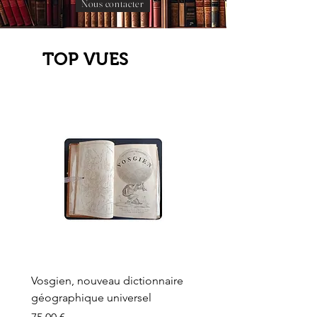
Nous contacter
TOP VUES
Vosgien, nouveau dictionnaire
Carte ancienne, Versaille
géographique universel
Sèvres, Lainée, Succr de
Longuet
Prix