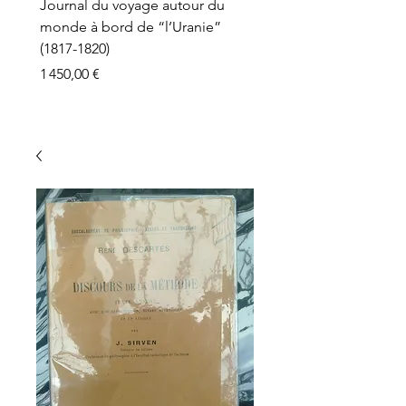
Journal du voyage autour du
monde à bord de “l’Uranie”
(1817-1820)
Prix
1 450,00 €