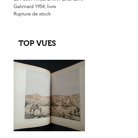
Galimard 1954, livre
l'Or de l'El Dorado
Rupture de stock
Rupture de stock
TOP VUES