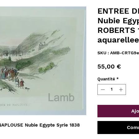
ENTREE D
Nubie Egy
ROBERTS 1
aquarelle
SKU : AMB-CRTG9e
Prix
55,00 €
Quantité
*
Ajo
APLOUSE Nubie Egypte Syrie
1838
Comm