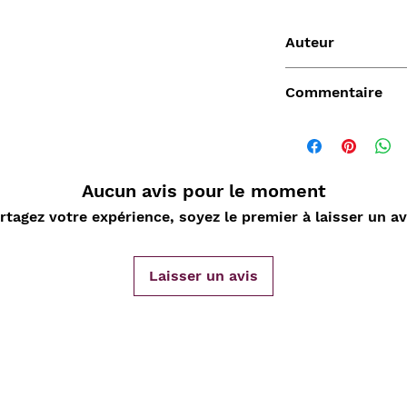
Auteur
David ROBERTS
Commentaire
Aucun avis pour le moment
Vendu
rtagez votre expérience, soyez le premier à laisser un av
Laisser un avis
de
Aperçu rapide
Aperçu rapide
Aper
DARD
Nature Morte aux
Sahara, L'Epopée
D'ORLIA
nde
cartes à jouer et
Leclerc 1954-55, Map
Chantelo