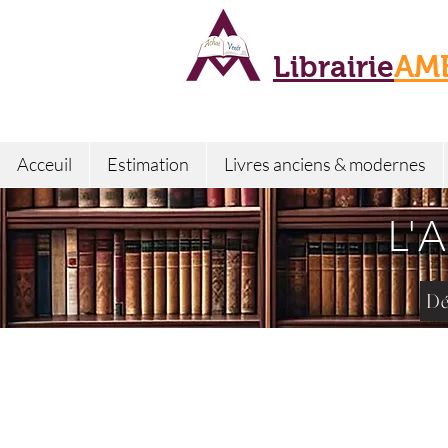
Librairie
AM
Acceuil
Estimation
Livres anciens & modernes
L'
Dé