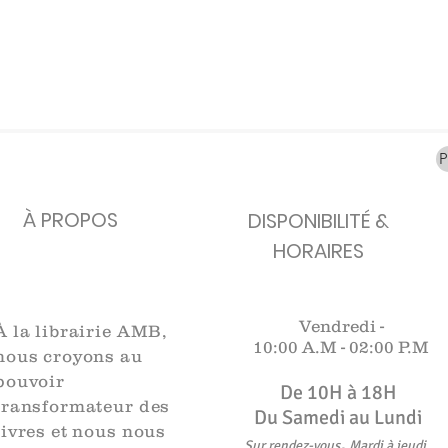
carafes, Cottavoz,
Michelin, carte
XXe siècl
Mourlot lithographie
ancienne
merveill
Rupture de stock
Rupture de stock
Rupture 
À PROPOS
DISPONIBILITÉ &
HORAIRES
Vendredi -
À la librairie AMB,
10:00 A.M -
02:00 P.M
nous croyons au
pouvoir
De 10H à 18H​​​
transformateur des
Du Samedi au Lundi
livres et nous nous
,
Sur rendez-vous
Mardi à jeudi
.