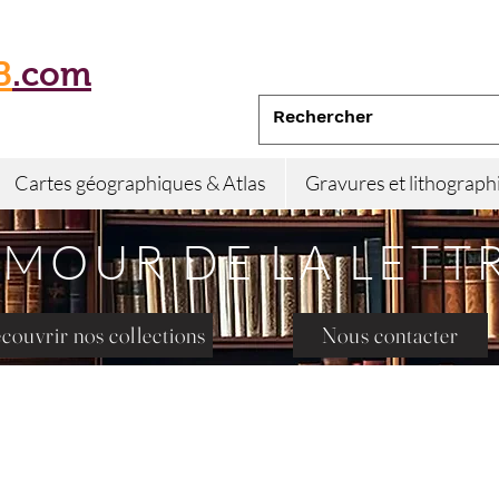
B
.com
Cartes géographiques & Atlas
Gravures et lithograph
AMOUR DE LA LETT
couvrir nos collections
Nous contacter