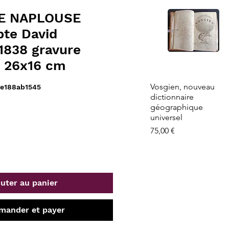
E NAPLOUSE
pte David
838 gravure
e 26x16 cm
Aperçu rapide
Vosgien, nouveau
e188ab1545
dictionnaire
géographique
universel
Prix
75,00 €
uter au panier
ander et payer