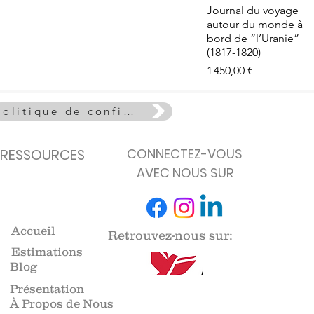
e - La Vie
Aperçu rapide
Journal du voyage
euse
autour du monde à
de stock
bord de “l’Uranie”
(1817-1820)
Prix
1 450,00 €
Politique de confidentialité
RESSOURCES
CONNECTEZ-VOUS
AVEC NOUS SUR
Accueil
Retrouvez-nous sur:
Estimations
Blog
Présentation
À Propos de Nous