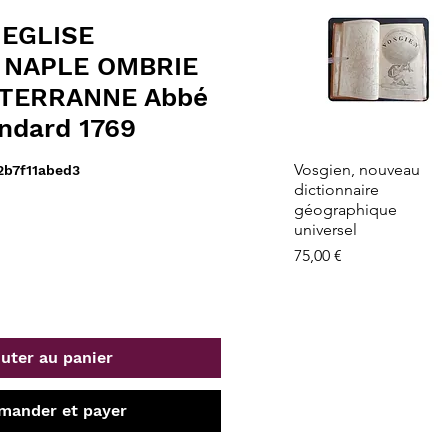
 EGLISE
 NAPLE OMBRIE
TERRANNE Abbé
ndard 1769
Aperçu rapide
Vosgien, nouveau
2b7f11abed3
dictionnaire
géographique
universel
Prix
75,00 €
uter au panier
ander et payer