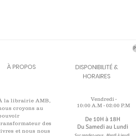
carafes, Cottavoz,
Michelin, carte
XXe siècl
Mourlot lithographie
ancienne
merveill
Rupture de stock
Rupture de stock
Rupture 
À PROPOS
DISPONIBILITÉ &
HORAIRES
Vendredi -
À la librairie AMB,
10:00 A.M -
02:00 P.M
nous croyons au
pouvoir
De 10H à 18H​​​
transformateur des
Du Samedi au Lundi
livres et nous nous
,
Sur rendez-vous
Mardi à jeudi
.