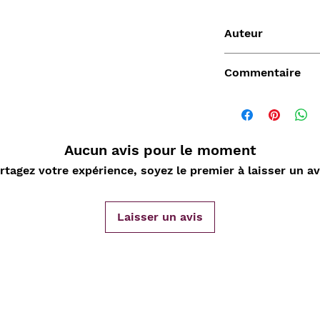
Auteur
Abbé Clouet
Commentaire
Aucun avis pour le moment
Vendu
rtagez votre expérience, soyez le premier à laisser un av
Laisser un avis
de
Aperçu rapide
Aperçu rapide
Aper
DARD
Nature Morte aux
Sahara, L'Epopée
D'ORLIA
nde
cartes à jouer et
Leclerc 1954-55, Map
Chantelo