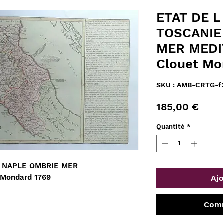
ETAT DE L
TOSCANIE
MER MEDI
Clouet Mo
SKU : AMB-CRTG-f
Prix
185,00 €
Quantité
*
 NAPLE OMBRIE MER 
Mondard 1769
Ajo
Comm