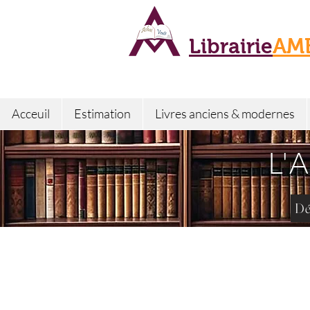
Librairie
AM
Acceuil
Estimation
Livres anciens & modernes
L'
Dé