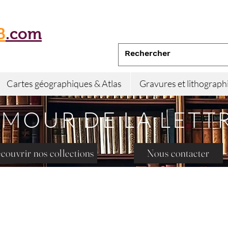
B
.com
Cartes géographiques & Atlas
Gravures et lithograph
AMOUR DE LA LETT
couvrir nos collections
Nous contacter