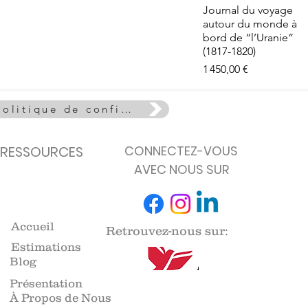
e - La Vie
Aperçu rapide
Journal du voyage
euse
autour du monde à
de stock
bord de “l’Uranie”
(1817-1820)
Prix
1 450,00 €
Politique de confidentialité
RESSOURCES
CONNECTEZ-VOUS
AVEC NOUS SUR
Accueil
Retrouvez-nous sur:
Estimations
Blog
Présentation
À Propos de Nous