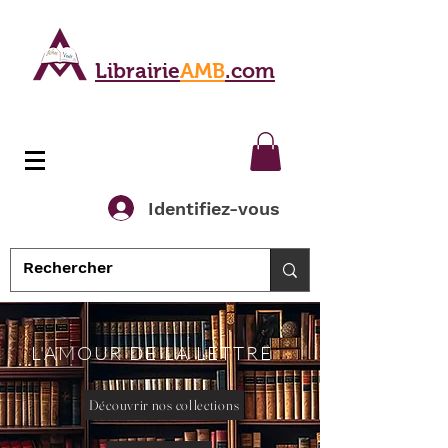
Librairie
AMB
.com
Identifiez-vous
L'AMOUR DE LA LETTRE
Découvrir nos collections