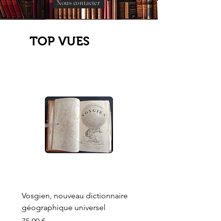
Nous contacter
TOP VUES
Vosgien, nouveau dictionnaire
Carte ancienne, Versaille
géographique universel
Sèvres, Lainée, Succr de
Longuet
Prix