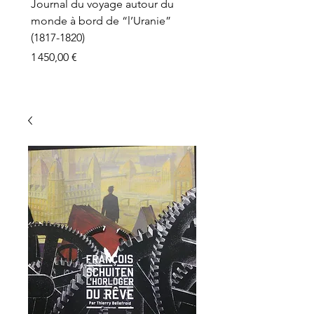
Journal du voyage autour du
monde à bord de “l’Uranie”
(1817-1820)
Prix
1 450,00 €