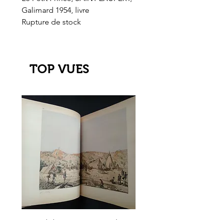
Galimard 1954, livre
l'Or de l'El Dorado
Rupture de stock
Rupture de stock
TOP VUES