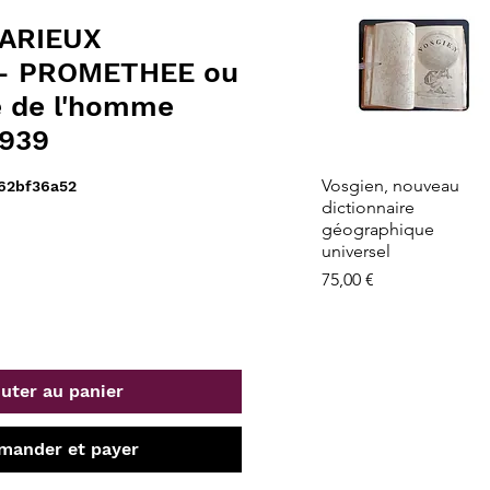
RARIEUX
 - PROMETHEE ou
e de l'homme
1939
Aperçu rapide
Vosgien, nouveau
62bf36a52
dictionnaire
géographique
universel
Prix
75,00 €
uter au panier
ander et payer