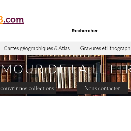
B
.com
Cartes géographiques & Atlas
Gravures et lithograph
AMOUR DE LA LETT
couvrir nos collections
Nous contacter