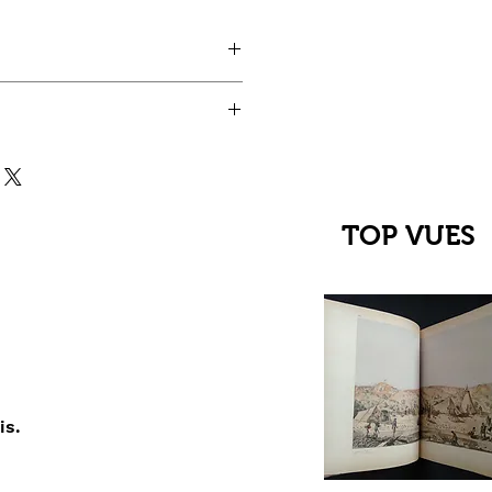
d'Egmont
TOP VUES
is.
çu rapide
C Jehanne
up du XIIIe au