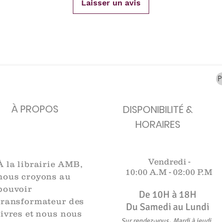
Laisser un avis
carafes, Cottavoz,
Michelin, carte
XXe siècl
Mourlot lithographie
ancienne
merveill
Rupture de stock
Rupture de stock
Rupture 
À PROPOS
DISPONIBILITÉ &
HORAIRES
Vendredi -
À la librairie AMB,
10:00 A.M -
02:00 P.M
nous croyons au
pouvoir
De 10H à 18H​​​
transformateur des
Du Samedi au Lundi
livres et nous nous
,
Sur rendez-vous
Mardi à jeudi
.