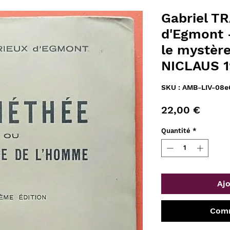
Gabriel T
d'Egmont
le mystèr
NICLAUS 
SKU : AMB-LIV-08e
Prix
22,00 €
Quantité
*
Ajo
Comm