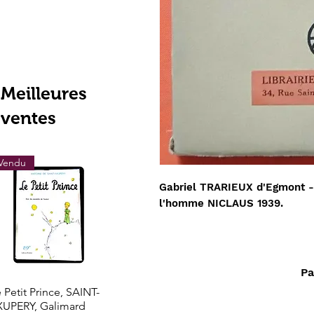
Meilleures
ventes
Vendu
Vendu
Vendu
Gabriel TRARIEUX d'Egmont 
l'homme NICLAUS 1939.
Pa
Aperçu rapide
Aperçu rapide
Aperçu rapi
 Petit Prince, SAINT-
Les grands trésors de
LOTHROP STOD
XUPERY, Galimard
l'histoire l'Or de l'El
- Le Nouveau Mo