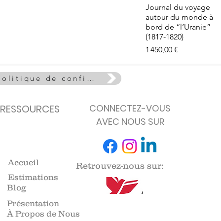
e - La Vie
Aperçu rapide
Journal du voyage
euse
autour du monde à
de stock
bord de “l’Uranie”
(1817-1820)
Prix
1 450,00 €
Politique de confidentialité
RESSOURCES
CONNECTEZ-VOUS
AVEC NOUS SUR
Accueil
Retrouvez-nous sur:
Estimations
Blog
Présentation
À Propos de Nous