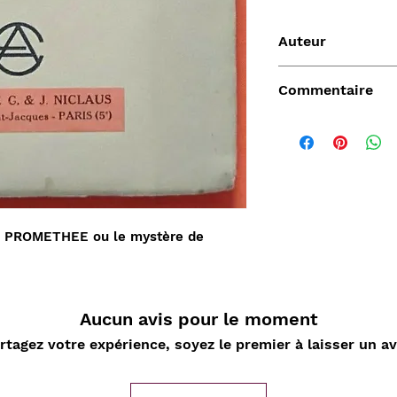
Auteur
Gabriel TRARIEUX 
Commentaire
Vendu
- PROMETHEE ou le mystère de
Aucun avis pour le moment
rtagez votre expérience, soyez le premier à laisser un av
de
Aperçu rapide
Aperçu rapide
Aper
DARD
Nature Morte aux
Sahara, L'Epopée
D'ORLIA
nde
cartes à jouer et
Leclerc 1954-55, Map
Chantelo