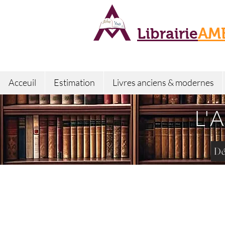
Librairie
AM
Acceuil
Estimation
Livres anciens & modernes
L'
Dé