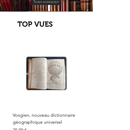
Nous contacter
TOP VUES
Vosgien, nouveau dictionnaire
Carte ancienne, Versaille
géographique universel
Sèvres, Lainée, Succr de
Longuet
Prix