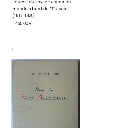
Journal du voyage autour du
monde à bord de “l’Uranie”
(1817-1820)
Prix
1 450,00 €