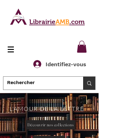
Librairie
AMB
.com
Identifiez-vous
L'AMOUR DE LA LETTRE
Découvrir nos collections