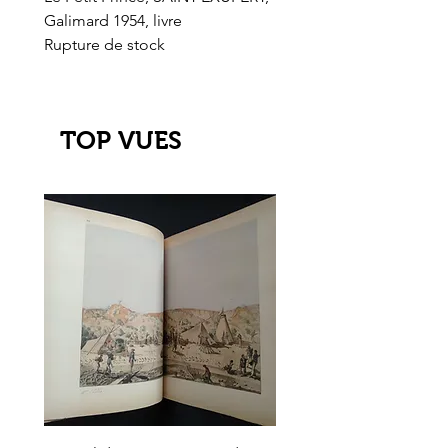
Galimard 1954, livre
l'Or de l'El Dorado
Rupture de stock
Rupture de stock
TOP VUES