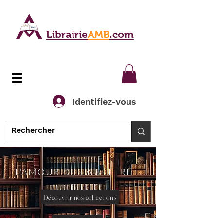
Librairie
AMB
.com
Identifiez-vous
L'AMOUR DE LA LETTRE
Découvrir nos collections