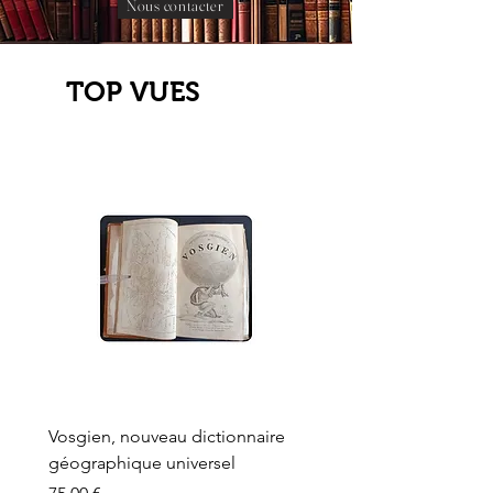
Nous contacter
TOP VUES
Vosgien, nouveau dictionnaire
Carte ancienne, Versaille
géographique universel
Sèvres, Lainée, Succr de
Longuet
Prix