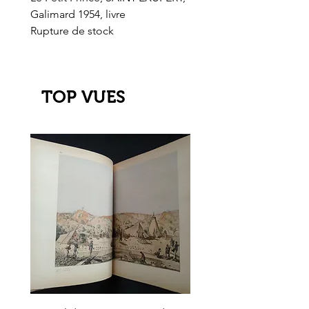
Galimard 1954, livre
l'Or de l'El Dorado
Rupture de stock
Rupture de stock
TOP VUES