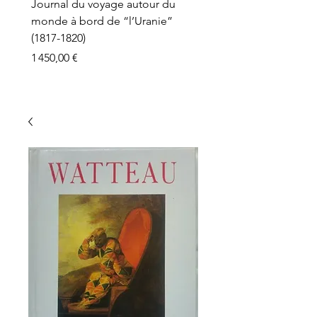
Journal du voyage autour du
monde à bord de “l’Uranie”
(1817-1820)
Prix
1 450,00 €