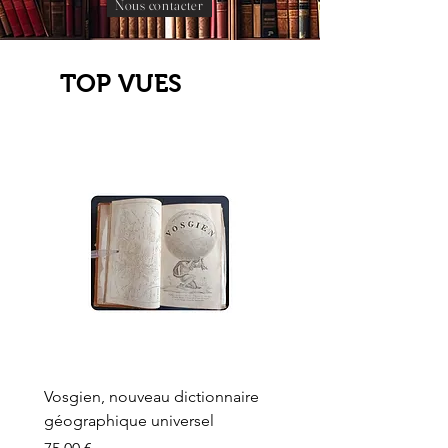
Nous contacter
TOP VUES
Vosgien, nouveau dictionnaire
Carte ancienne, Versaille
géographique universel
Sèvres, Lainée, Succr de
Longuet
Prix