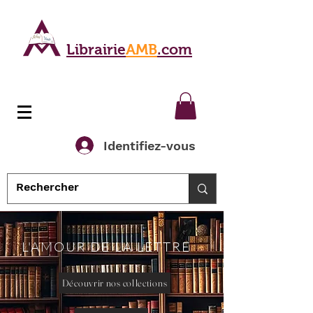
Librairie
AMB
.com
Identifiez-vous
L'AMOUR DE LA LETTRE
Découvrir nos collections