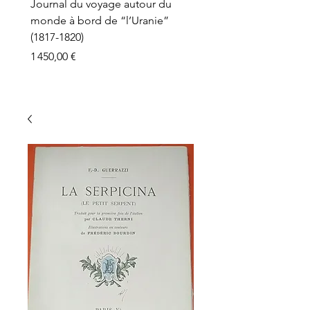
Journal du voyage autour du
monde à bord de “l’Uranie”
(1817-1820)
Prix
1 450,00 €