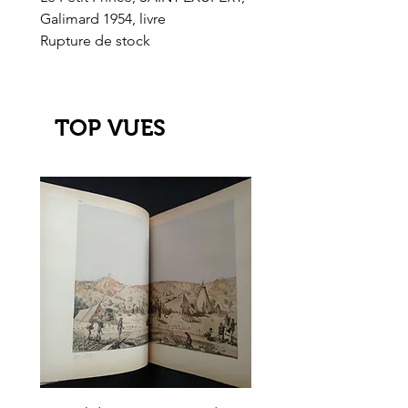
Galimard 1954, livre
l'Or de l'El Dorado
Rupture de stock
Rupture de stock
TOP VUES