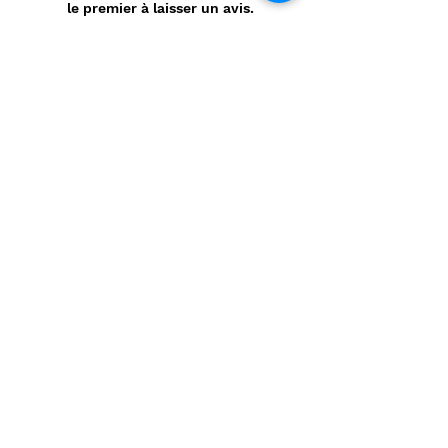
le premier à laisser un avis.
Laisser un avis
Politique de confidentialité
CONTACT
Prénom
*
Nom
*
E-mail
*
Message