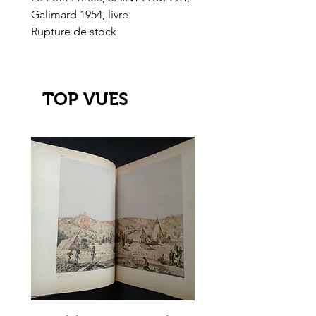
Galimard 1954, livre
l'Or de l'El Dorado
Rupture de stock
Rupture de stock
TOP VUES