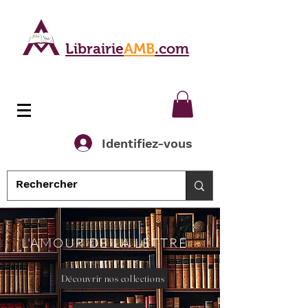
Librairie
AMB
.com
Identifiez-vous
L'AMOUR DE LA LETTRE
Découvrir nos collections