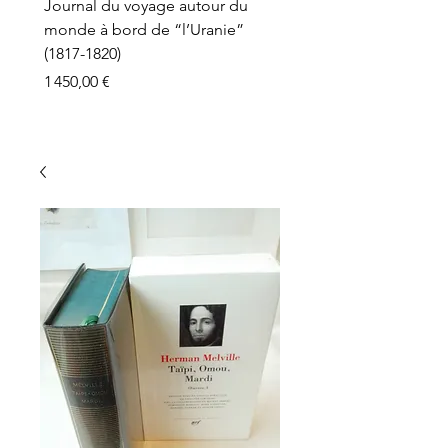
Journal du voyage autour du
monde à bord de “l’Uranie”
(1817-1820)
Prix
1 450,00 €