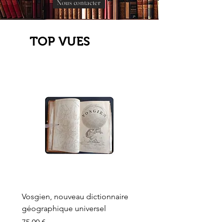
Nous contacter
TOP VUES
Vosgien, nouveau dictionnaire
Carte ancienne, Versaille
géographique universel
Sèvres, Lainée, Succr de
Longuet
Prix