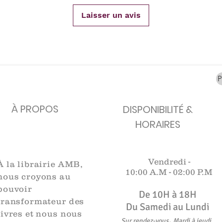
carafes, Cottavoz,
Michelin, carte
XXe siècl
Mourlot lithographie
ancienne
merveill
Laisser un avis
Rupture de stock
Rupture de stock
Rupture 
À PROPOS
DISPONIBILITÉ &
HORAIRES
Vendredi -
À la librairie AMB,
10:00 A.M -
02:00 P.M
nous croyons au
pouvoir
De 10H à 18H​​​
transformateur des
Du Samedi au Lundi
livres et nous nous
,
Sur rendez-vous
Mardi à jeudi
.