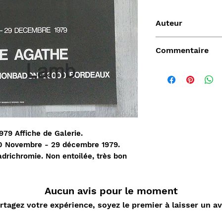
Auteur
Lea Hiltunen
Commentaire
Vendu
979 Affiche de Galerie.
0 Novembre - 29 décembre 1979.
adrichromie. Non entoilée, très bon
Aucun avis pour le moment
rtagez votre expérience, soyez le premier à laisser un av
de
Aperçu rapide
Aperçu rapide
Aper
DARD
Nature Morte aux
Sahara, L'Epopée
D'ORLIA
nde
cartes à jouer et
Leclerc 1954-55, Map
Chantelo