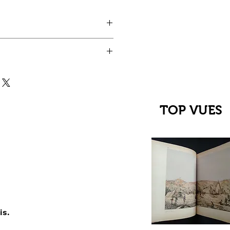
TOP VUES
is.
çu rapide
C Jehanne
up du XIIIe au