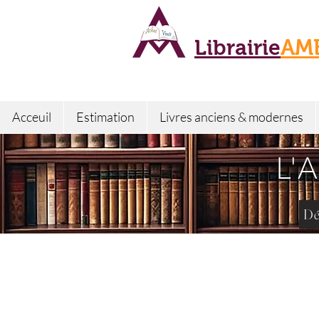
Librairie
AM
Acceuil
Estimation
Livres anciens & modernes
L'
Dé