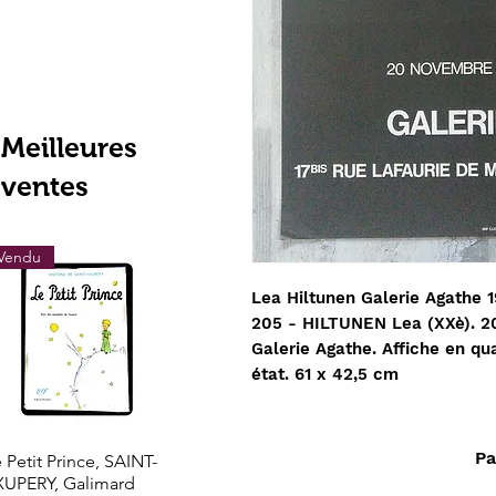
Meilleures
ventes
Vendu
Vendu
Vendu
Lea Hiltunen Galerie Agathe 1
205 - HILTUNEN Lea (XXè). 2
Galerie Agathe. Affiche en qu
état. 61 x 42,5 cm
Pa
Aperçu rapide
Aperçu rapide
Aperçu rapi
 Petit Prince, SAINT-
Les grands trésors de
LOTHROP STOD
XUPERY, Galimard
l'histoire l'Or de l'El
- Le Nouveau Mo