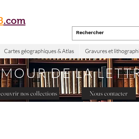
B
.com
Cartes géographiques & Atlas
Gravures et lithograph
AMOUR DE LA LETT
couvrir nos collections
Nous contacter