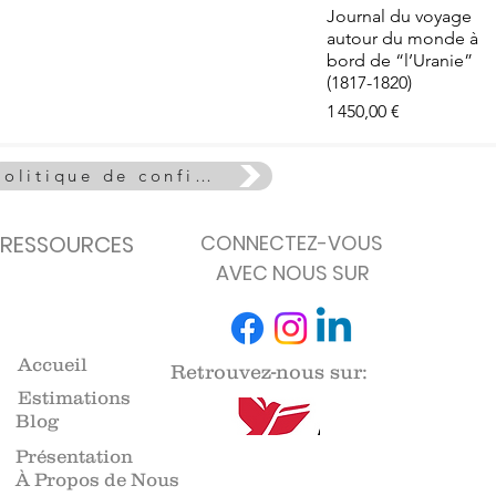
e - La Vie
Aperçu rapide
Journal du voyage
euse
autour du monde à
de stock
bord de “l’Uranie”
(1817-1820)
Prix
1 450,00 €
Politique de confidentialité
RESSOURCES
CONNECTEZ-VOUS
AVEC NOUS SUR
Accueil
Retrouvez-nous sur:
Estimations
Blog
Présentation
À Propos de Nous