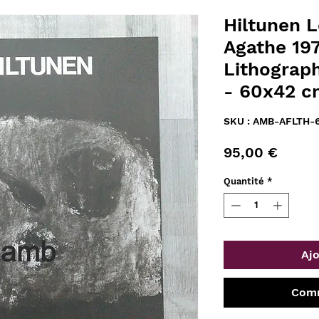
Hiltunen L
Agathe 197
Lithograp
- 60x42 
SKU : AMB-AFLTH-
Prix
95,00 €
Quantité
*
Ajo
Comm