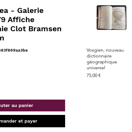
ea - Galerie
9 Affiche
hie Clot Bramsen
cm
Aperçu rapide
Vosgien, nouveau
683f869aa3be
dictionnaire
géographique
universel
Prix
75,00 €
uter au panier
ander et payer