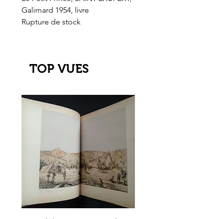
Galimard 1954, livre
l'Or de l'El Dorado
Rupture de stock
Rupture de stock
TOP VUES