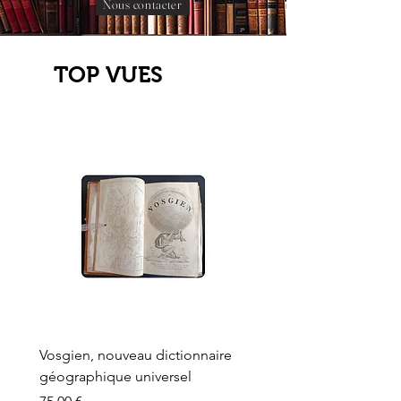
Nous contacter
TOP VUES
Vosgien, nouveau dictionnaire
Carte ancienne, Versaille
géographique universel
Sèvres, Lainée, Succr de
Longuet
Prix