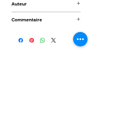
Auteur
HUB OKKO
Commentaire
Aucun avis pour le moment
Partagez votre expérience, soyez
le premier à laisser un avis.
Laisser un avis
Politique de confidentialité
CONTACT
Prénom
*