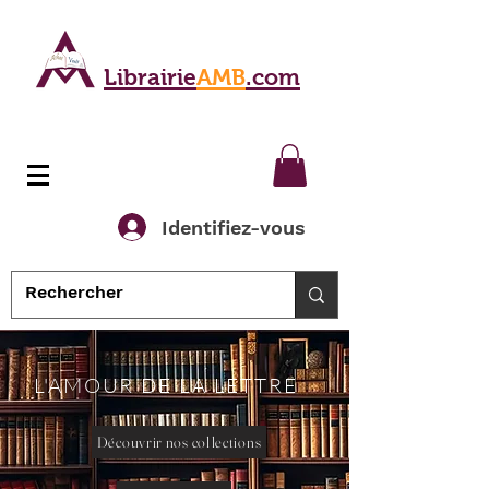
Librairie
AMB
.com
Identifiez-vous
L'AMOUR DE LA LETTRE
Découvrir nos collections