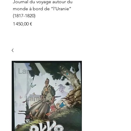
Journal du voyage autour du
monde à bord de “l’Uranie”
(1817-1820)
Prix
1 450,00 €