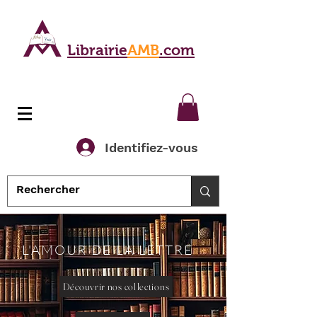
Librairie
AMB
.com
Identifiez-vous
L'AMOUR DE LA LETTRE
Découvrir nos collections