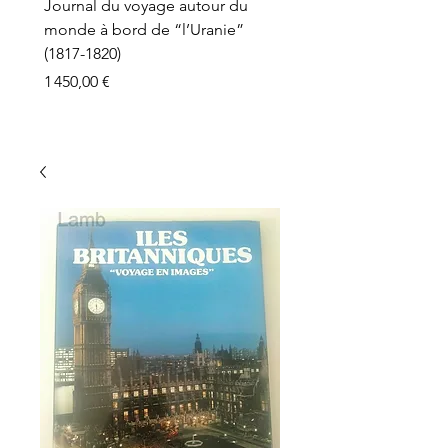
Journal du voyage autour du
monde à bord de “l’Uranie”
(1817-1820)
Prix
1 450,00 €