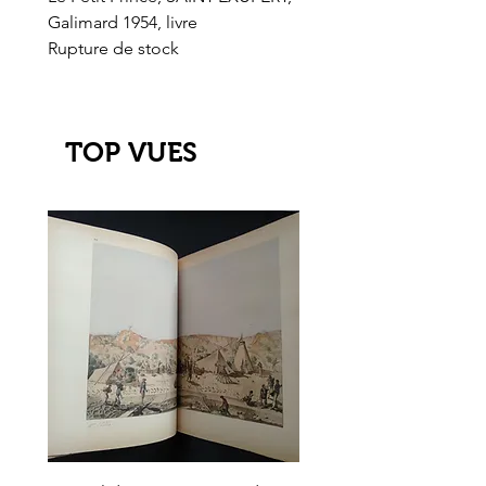
Galimard 1954, livre
l'Or de l'El Dorado
Rupture de stock
Rupture de stock
TOP VUES