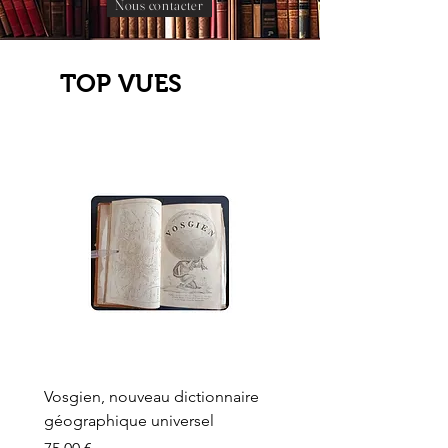
Nous contacter
TOP VUES
Vosgien, nouveau dictionnaire
Carte ancienne, Versaille
géographique universel
Sèvres, Lainée, Succr de
Longuet
Prix