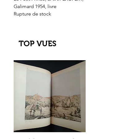
Galimard 1954, livre
l'Or de l'El Dorado
Rupture de stock
Rupture de stock
TOP VUES