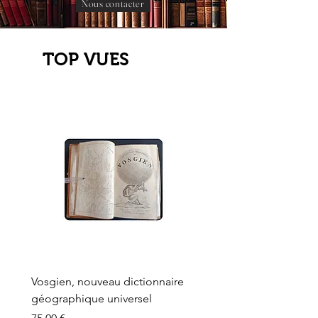
Nous contacter
TOP VUES
Vosgien, nouveau dictionnaire
Carte ancienne, Versaille
géographique universel
Sèvres, Lainée, Succr de
Longuet
Prix