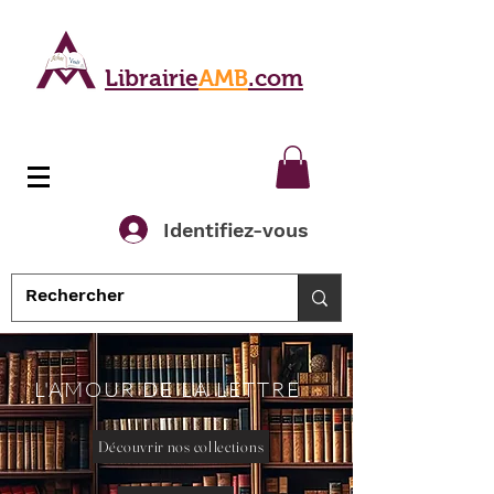
Librairie
AMB
.com
Identifiez-vous
L'AMOUR DE LA LETTRE
Découvrir nos collections