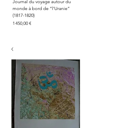
Journal du voyage autour du
monde à bord de “l’Uranie”
(1817-1820)
Prix
1 450,00 €