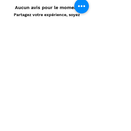
Aucun avis pour le moment
Partagez votre expérience, soyez
le premier à laisser un avis.
Laisser un avis
Politique de confidentialité
CONTACT
Prénom
*
Nom
*
E-mail
*