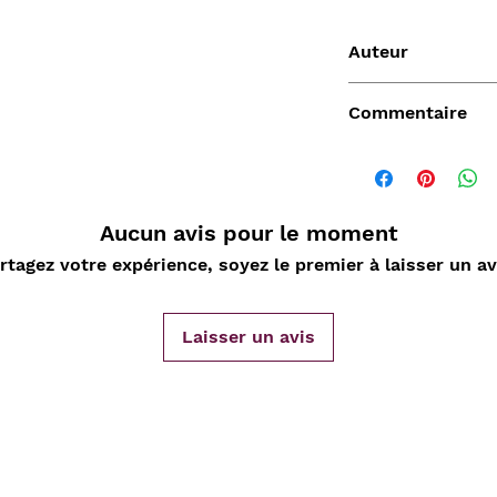
Auteur
Abbé Clouet
Commentaire
Aucun avis pour le moment
Vendu
rtagez votre expérience, soyez le premier à laisser un av
Laisser un avis
de
Aperçu rapide
Aperçu rapide
Aper
DARD
Nature Morte aux
Sahara, L'Epopée
D'ORLIA
nde
cartes à jouer et
Leclerc 1954-55, Map
Chantelo