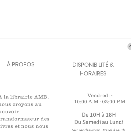
carafes, Cottavoz,
Michelin, carte
XXe siècl
Mourlot lithographie
ancienne
merveill
Rupture de stock
Rupture de stock
Rupture 
À PROPOS
DISPONIBILITÉ &
HORAIRES
Vendredi -
À la librairie AMB,
10:00 A.M -
02:00 P.M
nous croyons au
pouvoir
De 10H à 18H​​​
transformateur des
Du Samedi au Lundi
livres et nous nous
,
Sur rendez-vous
Mardi à jeudi
.