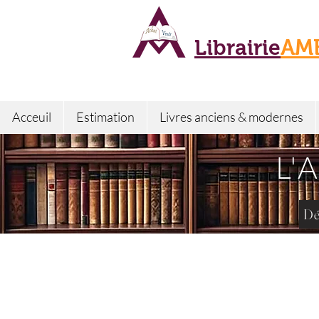
Librairie
AM
Acceuil
Estimation
Livres anciens & modernes
L'
Dé