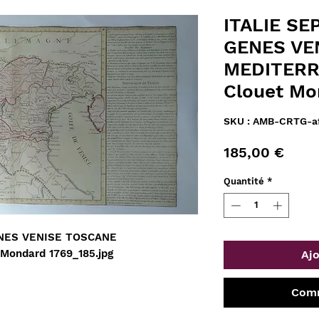
ITALIE S
GENES VE
MEDITERR
Clouet Mo
SKU : AMB-CRTG-a
Prix
185,00 €
Quantité
*
NES VENISE TOSCANE
ondard 1769_185.jpg
Ajo
Comm