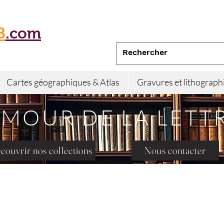
B
.com
Cartes géographiques & Atlas
Gravures et lithograph
AMOUR DE LA LETT
couvrir nos collections
Nous contacter