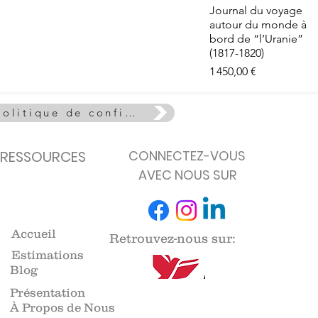
e - La Vie
Aperçu rapide
Journal du voyage
euse
autour du monde à
de stock
bord de “l’Uranie”
(1817-1820)
Prix
1 450,00 €
Politique de confidentialité
RESSOURCES
CONNECTEZ-VOUS
AVEC NOUS SUR
Accueil
Retrouvez-nous sur:
Estimations
Blog
Présentation
À Propos de Nous