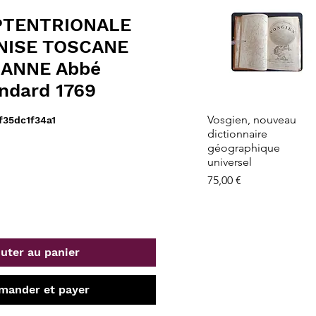
EPTENTRIONALE
NISE TOSCANE
ANNE Abbé
ndard 1769
Aperçu rapide
Vosgien, nouveau
f35dc1f34a1
dictionnaire
géographique
universel
Prix
75,00 €
uter au panier
ander et payer