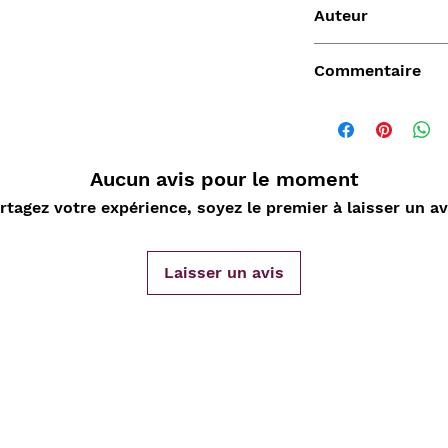
Auteur
Jacques Prévert An
Commentaire
Aucun avis pour le moment
rtagez votre expérience, soyez le premier à laisser un av
Vendu
Laisser un avis
de
Aperçu rapide
Aperçu rapide
Aper
DARD
Nature Morte aux
Sahara, L'Epopée
D'ORLIA
nde
cartes à jouer et
Leclerc 1954-55, Map
Chantelo