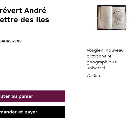
révert André
ettre des Iles
b9e0a36343
Aperçu rapide
Vosgien, nouveau
dictionnaire
géographique
universel
Prix
75,00 €
uter au panier
ander et payer