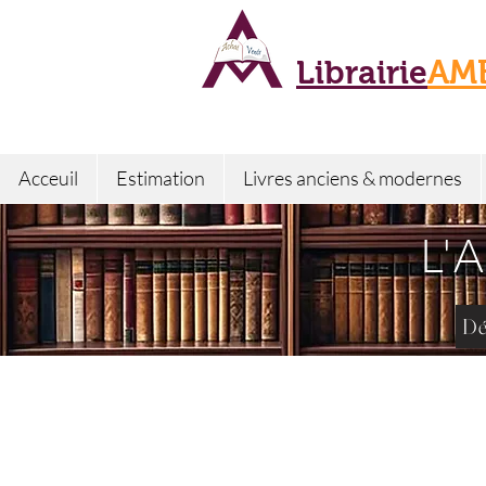
Librairie
AM
Acceuil
Estimation
Livres anciens & modernes
L'
Dé