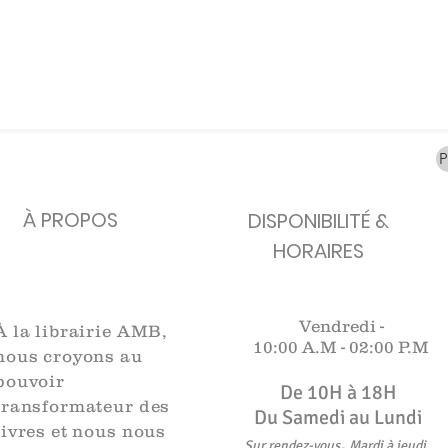
carafes, Cottavoz,
Michelin, carte
XXe siècl
Mourlot lithographie
ancienne
merveill
Rupture de stock
Rupture de stock
Rupture 
À PROPOS
DISPONIBILITÉ &
HORAIRES
Vendredi -
À la librairie AMB,
10:00 A.M -
02:00 P.M
nous croyons au
pouvoir
De 10H à 18H​​​
transformateur des
Du Samedi au Lundi
livres et nous nous
,
Sur rendez-vous
Mardi à jeudi
.