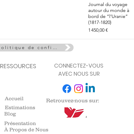
e - La Vie
Aperçu rapide
Journal du voyage
euse
autour du monde à
de stock
bord de “l’Uranie”
(1817-1820)
Prix
1 450,00 €
Politique de confidentialité
RESSOURCES
CONNECTEZ-VOUS
AVEC NOUS SUR
Accueil
Retrouvez-nous sur:
Estimations
Blog
Présentation
À Propos de Nous