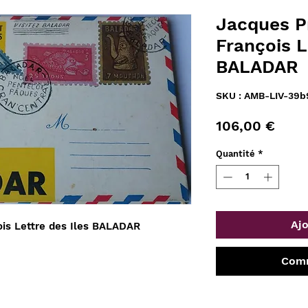
Jacques P
François L
BALADAR
SKU : AMB-LIV-39
Prix
106,00 €
Quantité
*
Ajo
is Lettre des Iles BALADAR
Comm