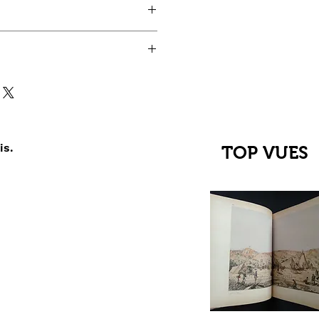
dré François
is.
TOP VUES
çu rapide
C Jehanne
up du XIIIe au