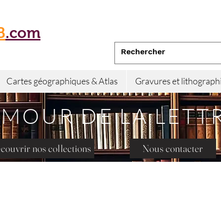
B
.com
Cartes géographiques & Atlas
Gravures et lithograph
AMOUR DE LA LETT
couvrir nos collections
Nous contacter