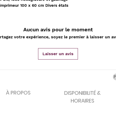
carafes, Cottavoz,
Michelin, carte
XXe siècl
imprimeur 100 x 60 cm Divers états
Mourlot lithographie
ancienne
merveill
Rupture de stock
Rupture de stock
Rupture 
Aucun avis pour le moment
rtagez votre expérience, soyez le premier à laisser un av
Laisser un avis
À PROPOS
DISPONIBILITÉ &
HORAIRES