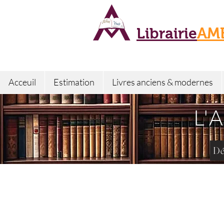
Librairie
AM
Acceuil
Estimation
Livres anciens & modernes
L'
Dé