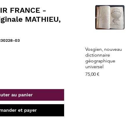
IR FRANCE -
iginale MATHIEU,
230228-03
Aperçu rapide
Vosgien, nouveau
dictionnaire
géographique
universel
Prix
75,00 €
uter au panier
ander et payer