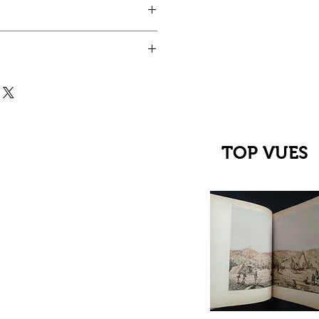
s Bénédictine 2003, n° 207-9.
times des croyances. Panthéons
lorée. Triomphe violet.
is chamarrées. Marionnettes
s grouillantes. Cataractes de
TOP VUES
ltanée de la Tradition étrange
familière. Raffinement,
 : l'esthétique tenant lieu de
athieu)
çu rapide
C Jehanne
up du XIIIe au