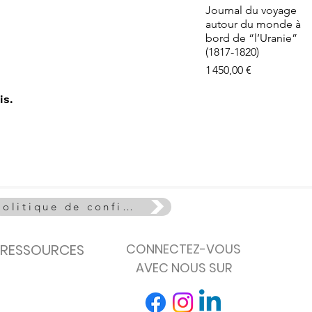
e - La Vie
Aperçu rapide
Journal du voyage
euse
autour du monde à
de stock
bord de “l’Uranie”
(1817-1820)
Prix
1 450,00 €
is.
Politique de confidentialité
RESSOURCES
CONNECTEZ-VOUS
AVEC NOUS SUR