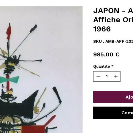
JAPON - A
Affiche Or
1966
SKU : AMB-AFF-20
Prix
985,00 €
Quantité
*
Ajo
Comm