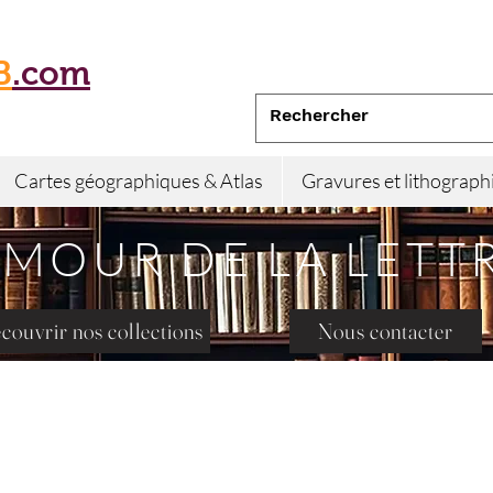
B
.com
Cartes géographiques & Atlas
Gravures et lithograph
AMOUR DE LA LETT
couvrir nos collections
Nous contacter