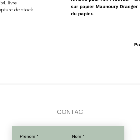
54, livre
Dorado
de L'islam
sur papier Maunoury Draeger 
upture de stock
Rupture de stock
Rupture de stock
du papier.
Pa
CONTACT
Prénom
*
Nom
*