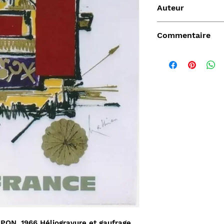
Auteur
Mathieu Georges
Commentaire
. Exposition : Palai
Fêtes - refuges ul
roulants. Transe co
Somptuosité des ob
fantômes. Miniature
néon. Présence simu
Vendu
et d'une modernité 
délicatesse extrême
morale. (Georges M
de
Aperçu rapide
Aperçu rapide
Aper
DARD
Nature Morte aux
Sahara, L'Epopée
D'ORLIA
nde
cartes à jouer et
Leclerc 1954-55, Map
Chantelo
PON, 1966 Héliogravure et gaufrage