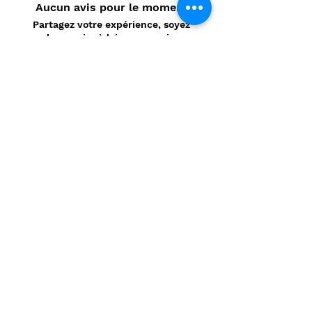
Aucun avis pour le moment
Partagez votre expérience, soyez
le premier à laisser un avis.
Laisser un avis
Politique de confidentialité
CONTACT
Prénom
*
Nom
*
E-mail
*