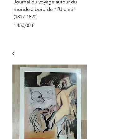
Journal du voyage autour du
monde à bord de “l’Uranie”
(1817-1820)
Prix
1 450,00 €