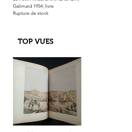
Galimard 1954, livre
l'Or de l'El Dorado
Rupture de stock
Rupture de stock
TOP VUES