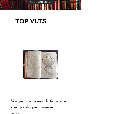
Nous contacter
TOP VUES
Vosgien, nouveau dictionnaire
Carte ancienne, Versaille
géographique universel
Sèvres, Lainée, Succr de
Longuet
Prix