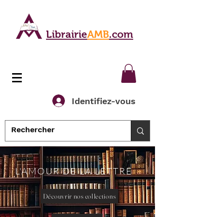
Librairie
AMB
.com
Identifiez-vous
L'AMOUR DE LA LETTRE
Découvrir nos collections