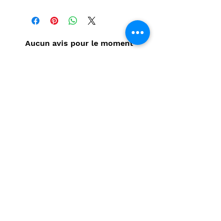
Aucun avis pour le moment
Partagez votre expérience, soyez
le premier à laisser un avis.
Laisser un avis
Politique de confidentialité
CONTACT
Prénom
*
Nom
*