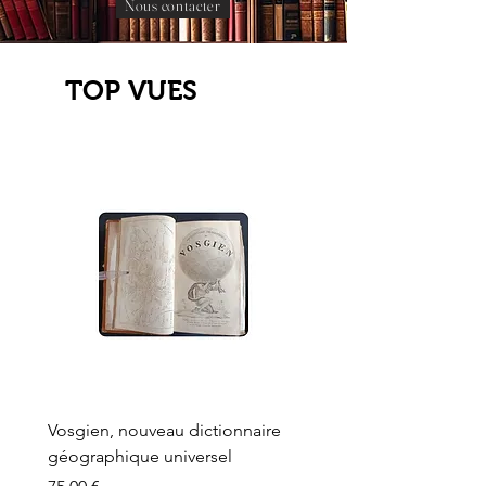
Nous contacter
TOP VUES
Vosgien, nouveau dictionnaire
Carte ancienne, Versaille
géographique universel
Sèvres, Lainée, Succr de
Longuet
Prix