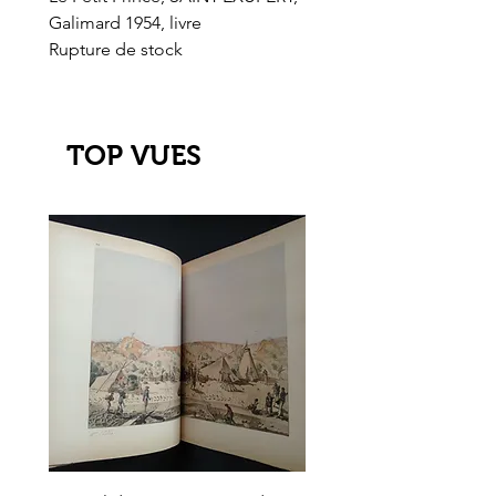
Galimard 1954, livre
l'Or de l'El Dorado
Rupture de stock
Rupture de stock
TOP VUES