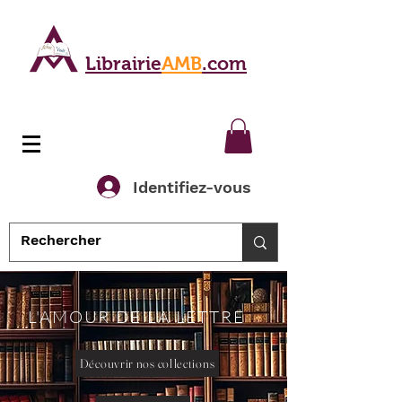
Librairie
AMB
.com
Identifiez-vous
L'AMOUR DE LA LETTRE
Découvrir nos collections