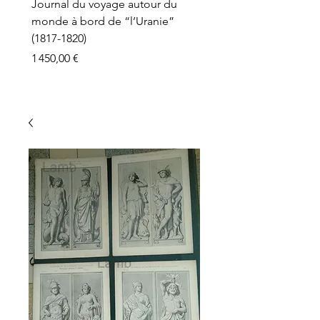
Journal du voyage autour du
monde à bord de “l’Uranie”
(1817-1820)
Prix
1 450,00 €