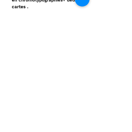
cartes .
Très bon état, intérieur frais,
reliure propre de menus
frottements aux mors et coiffes
sans gravité .
Auteur
Verne Jules
Commentaire
Aucun avis pour le moment
Partagez votre expérience, soyez
le premier à laisser un avis.