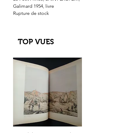
Galimard 1954, livre
l'Or de l'El Dorado
Rupture de stock
Rupture de stock
TOP VUES