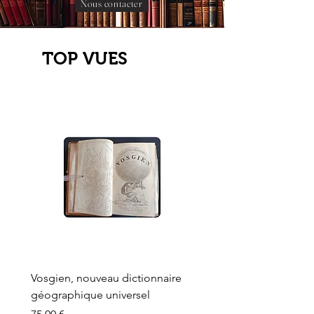
Nous contacter
TOP VUES
Vosgien, nouveau dictionnaire
Carte ancienne, Versaille
géographique universel
Sèvres, Lainée, Succr de
Longuet
Prix