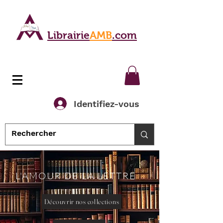
Librairie
AMB
.com
Identifiez-vous
L'AMOUR DE LA LETTRE
Découvrir nos collections