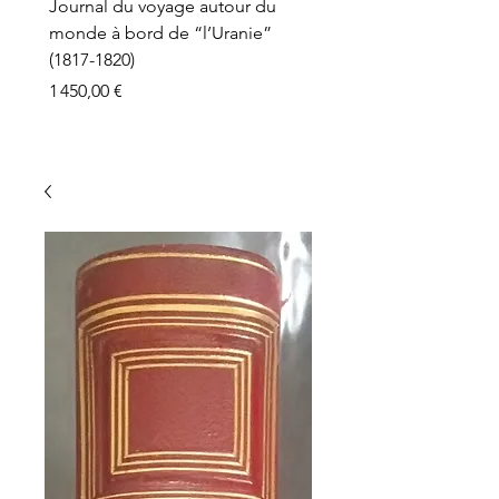
Journal du voyage autour du
monde à bord de “l’Uranie”
(1817-1820)
Prix
1 450,00 €